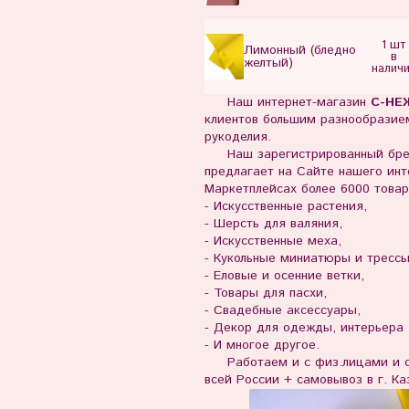
1 шт
Лимонный (бледно
в
желтый)
налич
Наш интернет-магазин
С-НЕ
клиентов большим разнообразием
рукоделия.
Наш зарегистрированный бр
предлагает на Сайте нашего инте
Маркетплейсах более 6000 товар
- Искусственные растения,
- Шерсть для валяния,
- Искусственные меха,
- Кукольные миниатюры и тресс
- Еловые и осенние ветки,
- Товары для пасхи,
- Свадебные аксессуары,
- Декор для одежды, интерьера
- И многое другое.
Работаем и с физ.лицами и с 
всей России + самовывоз в г. Ка