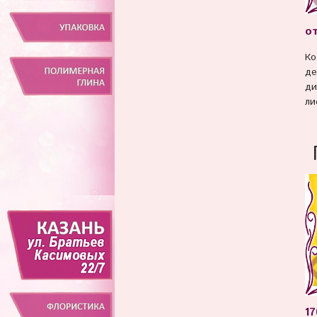
от
Ко
де
ди
ли
17