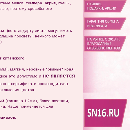
тные мелки, темпера, акрил, гуашь,
масло, поэтому срособы его
.
см (по стандарту листы могут иметь
большие просветы, немного может
)
 китайского:
1мм), мягкий, неровные "рваные" края,
не является
(все это допустимо и
ано в сертификате производителя).
отовления цветов.
й (толщина 1-2мм), более жесткий,
ина. Чаще применяется для
аказов: