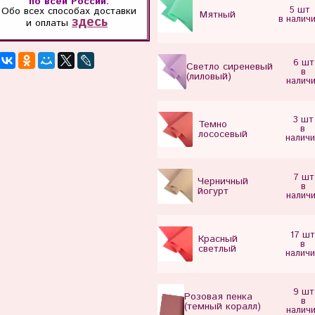
по всей России.
5 шт
Обо всех способах
доставки
Мятный
в налич
здесь
и оплаты
6 шт
Светло сиреневый
в
(лиловый)
налич
3 шт
Темно
в
лососевый
наличи
7 шт
Черничный
в
йогурт
налич
17 шт
Красный
в
светлый
наличи
9 шт
Розовая пенка
в
(темный коралл)
налич