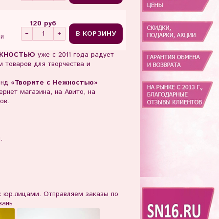
120 руб
В КОРЗИНУ
ии
ЖНОСТЬЮ
уже с 2011 года радует
 товаров для творчества и
енд
«Творите с Нежностью»
рнет магазина, на Авито, на
ов:
ы,
юр.лицами. Отправляем заказы по
зань.