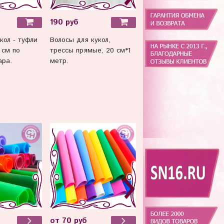
190 руб
260 руб
кол - туфли
Волосы для кукол,
Волосы для кукол,
 см по
трессы прямые, 20 см*1
трессы прямые, 15 см*1
ара.
метр.
метр.
от 70 руб
70 руб