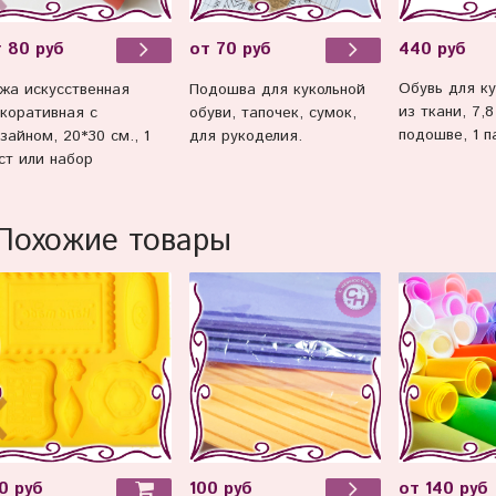
440 руб
 80 руб
от 70 руб
Обувь для ку
жа искусственная
Подошва для кукольной
из ткани, 7,8
коративная с
обуви, тапочек, сумок,
подошве, 1 п
зайном, 20*30 см., 1
для рукоделия.
ст или набор
Похожие товары
0 руб
100 руб
от 140 руб