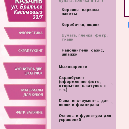
бумага, пленка и т.п.)
Корзины, каркасы,
пакеты
Коробочки, ящики
Бумага, пленка, фетр,
ткани
Наполнители, оазис,
шпажки
Мыловарение
Скрапбукинг
(оформление фото,
открыток, шкатулок и
т.п.)
Глина, инструменты для
лепки и фоамирана
Основы и фурнитура для
украшений