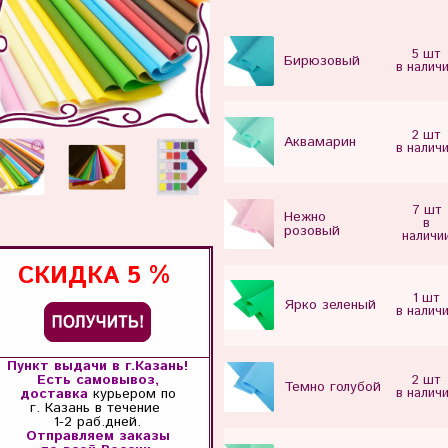
5 шт
Бирюзовый
в налич
2 шт
Аквамарин
в налич
7 шт
Нежно
в
розовый
наличи
СКИДКА
5 %
1 шт
Ярко зеленый
в налич
Пункт выдачи в г.Казань!
Есть самовывоз,
2 шт
Темно голубой
доставка
курьером по
в налич
г. Казань
в течение
1-2 раб.дней.
Отправляем заказы