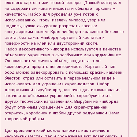
плотного картона или тонкой фанеры. Данный материал
не содержит лигнина и кислоты и обладает архивным
качеством. Набор для рукоделия уже готов к
использованию. Чтобы извлечь чипборд узор или
надпись, нужно аккуратно разрезать засечки
канцелярским ножом. Края чипборда красивого бежевого
цвета, без сажи. Чипборд картонный крепится к
поверхности на клей или двусторонний скотч.
Набор декоративного чипборда используется в качестве
объёмного украшения в скрапбукинге или кардмейкинге.
Он помогает увеличить объём, создать акцент
композиции, придать неповторимость.
Картонный чип-
борд можно задекорировать с помощью краски, наклеек,
блесток, страз или оставить в первоначальном виде и
использовать для украшения скрап-поделок
. Набор
декоративной вырубки предназначен для использования
в качестве объемных украшений в скрапбукинге и в
других творческих направлениях. Вырубки из чипборда
будут отличным украшением для скрап-страничек,
открыток, коробочек и любой другой задуманной Вами
творческой работы.
Для крепления клей можно наносить как точечно в
нескольких местах, так и промазывая всю поверхность, в