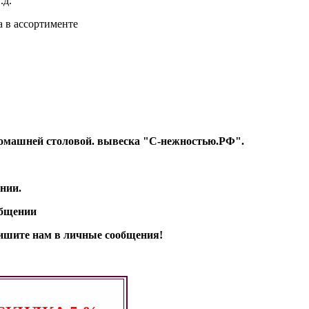
.д.
а в ассортименте
т Домашней столовой. вывеска "С-нежностью.РФ".
нии.
общении
апишите нам в личные сообщения!