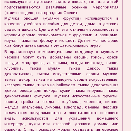
используются в детских садах и школах, где для детей
подготавливаются различные осенние мероприятия
(отличный декор на праздник Осени).
Муляжи овощей (муляжи фруктов) используются в
качестве учебного пособия для детей, дома, в детских
садах и школах. Для детей это отличная возможность в
игровой форме познакомиться с фруктами и овощами,
изучая название, форму и их цвет. Детям же постарше
они будут незаменимы в сюжетно-ролевых играх.
В праздничную композицию или подделку к муляжам
чеснока могут быть добавлены овощи, грибы, орехи
желуди, мандарины, апельсины, ягоды виноград, вишня
клубника, тыква муляж, тыква декор, тыква
декоративная, тыквы искусственные, овощи муляжи,
тыквы декор, тыква на хэллоуин, овощи искусственные,
хеллоуин тыква, тыква на halloween, тыква декоративная
декор, овощи для декора кухни, тыква игрушка, тыква
декоративная фигурка. Муляжи искусственные фрукты,
овощи, грибы и ягоды - клубника, черешня, вишня,
желуди, апельсины, лимоны, виноград, бананы, персики
отличаются натуральностью и аппетитностью внешнего
вида, используются для украшения домашнего
интерьера, кухни или столовой, дачного домика или
балкона. С их помощью можно создавать интересные