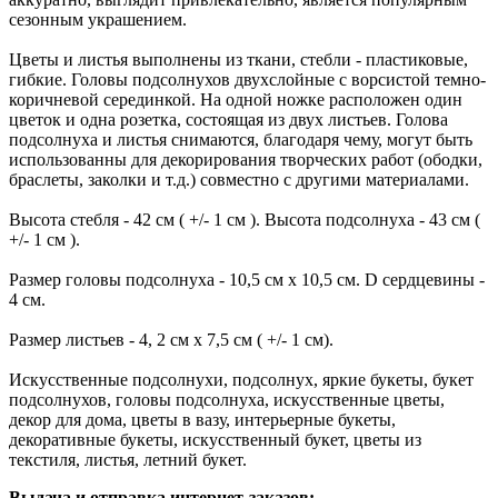
сезонным украшением.
Цветы и листья выполнены из ткани, стебли - пластиковые,
гибкие. Головы подсолнухов двухслойные с ворсистой темно-
коричневой серединкой. На одной ножке расположен один
цветок и одна розетка, состоящая из двух листьев. Голова
подсолнуха и листья снимаются, благодаря чему, могут быть
использованны для декорирования творческих работ (ободки,
браслеты, заколки и т.д.) совместно с другими материалами.
Высота стебля - 42 см ( +/- 1 см ). Высота подсолнуха - 43 см (
+/- 1 см ).
Размер головы подсолнуха - 10,5 см х 10,5 см. D сердцевины -
4 см.
Размер листьев - 4, 2 см х 7,5 см ( +/- 1 см).
Искусственные подсолнухи, подсолнух, яркие букеты, букет
подсолнухов, головы подсолнуха, искусственные цветы,
декор для дома, цветы в вазу, интерьерные букеты,
декоративные букеты, искусственный букет, цветы из
текстиля, листья, летний букет.
Выдача и отправка интернет-заказов: