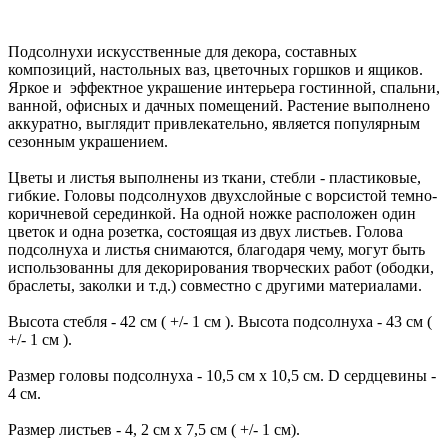
Подсолнухи искусственные для декора, составных
композиций, настольных ваз, цветочных горшков и ящиков.
Яркое и эффектное украшение интерьера гостинной, спальни,
ванной, офисных и дачных помещений. Растение выполнено
аккуратно, выглядит привлекательно, является популярным
сезонным украшением.
Цветы и листья выполнены из ткани, стебли - пластиковые,
гибкие. Головы подсолнухов двухслойные с ворсистой темно-
коричневой серединкой. На одной ножке расположен один
цветок и одна розетка, состоящая из двух листьев. Голова
подсолнуха и листья снимаются, благодаря чему, могут быть
использованны для декорирования творческих работ (ободки,
браслеты, заколки и т.д.) совместно с другими материалами.
Высота стебля - 42 см ( +/- 1 см ). Высота подсолнуха - 43 см (
+/- 1 см ).
Размер головы подсолнуха - 10,5 см х 10,5 см. D сердцевины -
4 см.
Размер листьев - 4, 2 см х 7,5 см ( +/- 1 см).