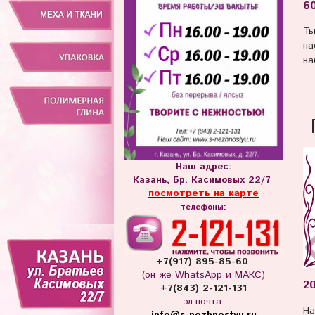
60
Ты
па
на
Наш адрес:
Казань, Бр. Касимовых 22/7
посмотреть на карте
телефоны:
+7(917) 895-85-60
(он же WhatsApp и МАКС)
20
+7(843) 2-121-131
эл.почта
На