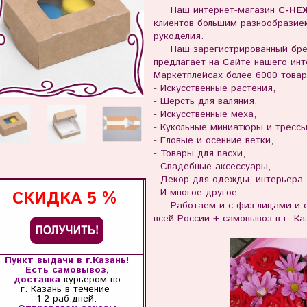
Наш интернет-магазин
С-НЕ
клиентов большим разнообразием
рукоделия.
Наш зарегистрированный бр
предлагает на Сайте нашего инте
Маркетплейсах более 6000 товар
- Искусственные растения,
- Шерсть для валяния,
- Искусственные меха,
- Кукольные миниатюры и тресс
- Еловые и осенние ветки,
- Товары для пасхи,
- Свадебные аксессуары,
- Декор для одежды, интерьера
- И многое другое.
СКИДКА
5 %
Работаем и с физ.лицами и с 
всей России + самовывоз в г. Ка
Пункт выдачи в г.Казань!
Есть самовывоз,
доставка
курьером по
г. Казань
в течение
1-2 раб.дней.