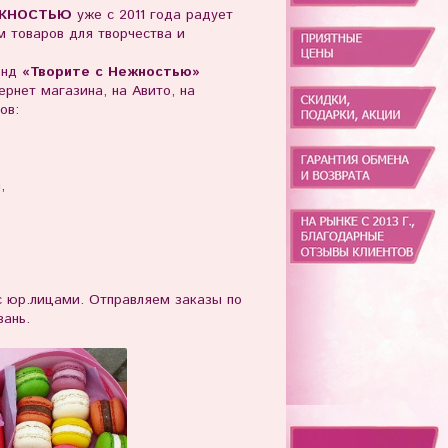
ЖНОСТЬЮ
уже с 2011 года радует
 товаров для творчества и
енд
«Творите с Нежностью»
рнет магазина, на Авито, на
ов:
ы,
юр.лицами. Отправляем заказы по
зань.