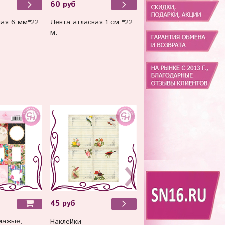
90 руб
60 руб
Лента атласная 3 мм*8
ная 6 мм*22
Лента атласная 1 см *22
83 м. Желтый
м.
45 руб
50 руб
мажые,
Наклейки
Лента атласная 6 мм*2