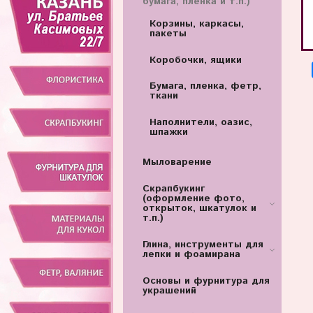
бумага, пленка и т.п.)
Корзины, каркасы,
пакеты
Коробочки, ящики
Бумага, пленка, фетр,
ткани
Наполнители, оазис,
шпажки
Мыловарение
Скрапбукинг
(оформление фото,
открыток, шкатулок и
т.п.)
Глина, инструменты для
лепки и фоамирана
Основы и фурнитура для
украшений