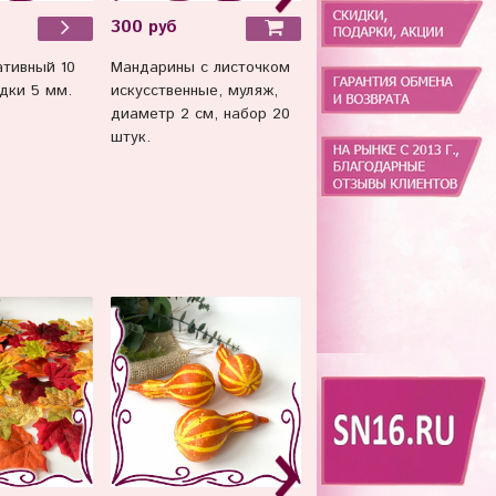
300 руб
300 руб
Мандарины с листочком
Еловая лиана 1,5 м, + -
ативный 10
искусственные, муляж,
60 лапок, 1 шт.
дки 5 мм.
диаметр 2 см, набор 20
штук.