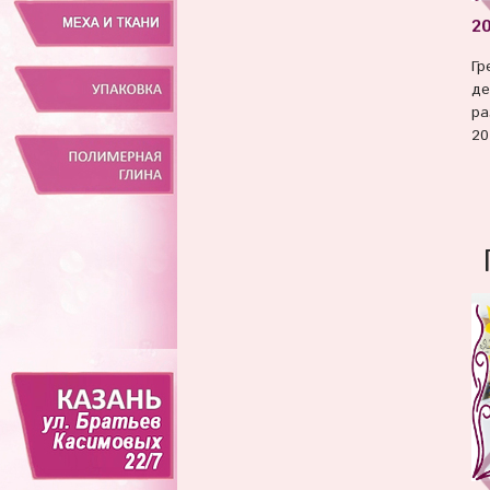
2
Гр
де
ра
20