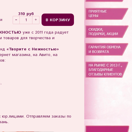
310 руб
В КОРЗИНУ
ии
ЖНОСТЬЮ
уже с 2011 года радует
 товаров для творчества и
енд
«Творите с Нежностью»
рнет магазина, на Авито, на
ов:
ы,
юр.лицами. Отправляем заказы по
зань.