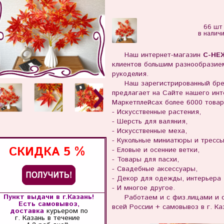
66 шт
в налич
Наш интернет-магазин
С-НЕ
клиентов большим разнообразием
рукоделия.
Наш зарегистрированный бр
предлагает на Сайте нашего инте
Маркетплейсах более 6000 товар
- Искусственные растения,
- Шерсть для валяния,
- Искусственные меха,
- Кукольные миниатюры и тресс
СКИДКА
5 %
- Еловые и осенние ветки,
- Товары для пасхи,
- Свадебные аксессуары,
- Декор для одежды, интерьера
- И многое другое.
Пункт выдачи в г.Казань!
Работаем и с физ.лицами и с 
Есть самовывоз,
всей России + самовывоз в г. Ка
доставка
курьером по
г. Казань
в течение