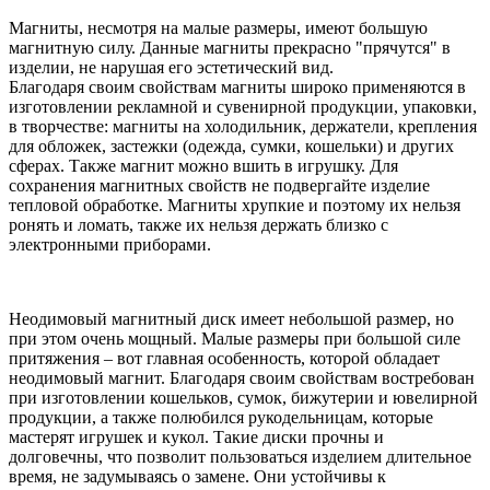
Магниты, несмотря на малые размеры, имеют большую
магнитную силу. Данные магниты прекрасно "прячутся" в
изделии, не нарушая его эстетический вид.
Благодаря своим свойствам магниты широко применяются в
изготовлении рекламной и сувенирной продукции, упаковки,
в творчестве: магниты на холодильник, держатели, крепления
для обложек, застежки (одежда, сумки, кошельки) и других
сферах. Также магнит можно вшить в игрушку. Для
сохранения магнитных свойств не подвергайте изделие
тепловой обработке. Магниты хрупкие и поэтому их нельзя
ронять и ломать, также их нельзя держать близко с
электронными приборами.
Неодимовый магнитный диск имеет небольшой размер, но
при этом очень мощный. Малые размеры при большой силе
притяжения – вот главная особенность, которой обладает
неодимовый магнит. Благодаря своим свойствам востребован
при изготовлении кошельков, сумок, бижутерии и ювелирной
продукции, а также полюбился рукодельницам, которые
мастерят игрушек и кукол. Такие диски прочны и
долговечны, что позволит пользоваться изделием длительное
время, не задумываясь о замене. Они устойчивы к