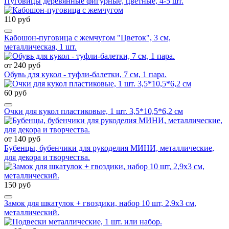
Пуговицы деревянные фигурные, цветные, 4-5 шт.
110 руб
Кабошон-пуговица с жемчугом "Цветок", 3 см,
металлическая, 1 шт.
от 240 руб
Обувь для кукол - туфли-балетки, 7 см, 1 пара.
60 руб
Очки для кукол пластиковые, 1 шт. 3,5*10,5*6,2 см
от 140 руб
Бубенцы, бубенчики для рукоделия МИНИ, металлические,
для декора и творчества.
150 руб
Замок для шкатулок + гвоздики, набор 10 шт, 2,9х3 см,
металлический.