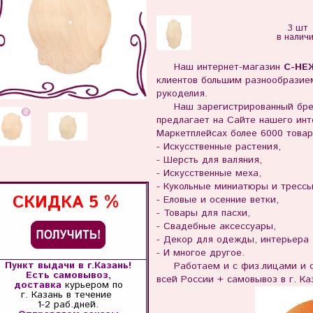
3 шт
в налич
Наш интернет-магазин
С-НЕ
клиентов большим разнообразием
рукоделия.
Наш зарегистрированный бр
предлагает на Сайте нашего инте
Маркетплейсах более 6000 товар
- Искусственные растения,
- Шерсть для валяния,
- Искусственные меха,
- Кукольные миниатюры и тресс
СКИДКА
5 %
- Еловые и осенние ветки,
- Товары для пасхи,
- Свадебные аксессуары,
- Декор для одежды, интерьера
- И многое другое.
Пункт выдачи в г.Казань!
Работаем и с физ.лицами и с 
Есть самовывоз,
всей России + самовывоз в г. Ка
доставка
курьером по
г. Казань
в течение
1-2 раб.дней.