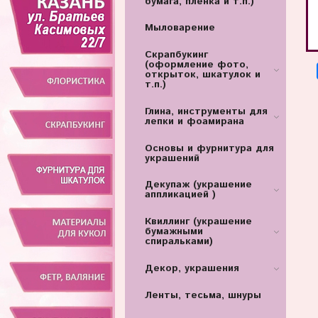
бумага, пленка и т.п.)
Мыловарение
Скрапбукинг
(оформление фото,
открыток, шкатулок и
т.п.)
Глина, инструменты для
лепки и фоамирана
Основы и фурнитура для
украшений
Декупаж (украшение
аппликацией )
Квиллинг (украшение
бумажными
спиральками)
Декор, украшения
Ленты, тесьма, шнуры