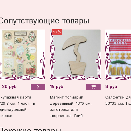
Сопутствующие товары
57%
15 руб
8 руб
 20 руб
Магнит топиарий
Салфетки дл
купажная карта
деревянный, 13*6 см,
33*33 см, 1 ш
*29,7 см, 1 лист., в
заготовка для
дивидуальной
творчества. Гриб
аковке.