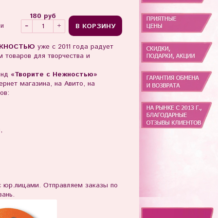
180 руб
В КОРЗИНУ
ии
ЖНОСТЬЮ
уже с 2011 года радует
 товаров для творчества и
енд
«Творите с Нежностью»
рнет магазина, на Авито, на
ов:
ы,
юр.лицами. Отправляем заказы по
зань.