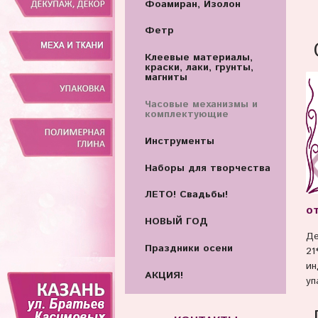
Фоамиран, Изолон
Фетр
Клеевые материалы,
краски, лаки, грунты,
магниты
Часовые механизмы и
комплектующие
Инструменты
Наборы для творчества
ЛЕТО! Свадьбы!
от
НОВЫЙ ГОД
Де
Праздники осени
21
ин
АКЦИЯ!
уп