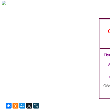
Пун
Обо