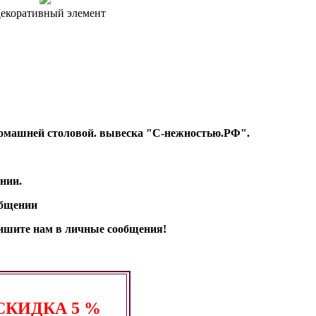
екоративный элемент
т Домашней столовой. вывеска "С-нежностью.РФ".
нии.
общении
апишите нам в личные сообщения!
СКИДКА
5 %