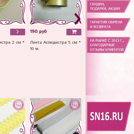
190 руб
280 руб
Лента Аспидистра 5 см *
стра 2 см *
Лента-парча 5 см, 23 м
10 м.