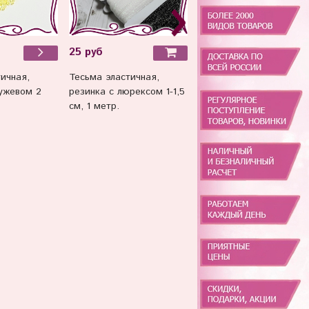
25 руб
120 руб
Тесьма эластичная,
Шпагат джутовый 2 мм
ичная,
резинка с люрексом 1-1,5
цветной, 30 метров.
ружевом 2
см, 1 метр.