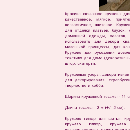
Красиво связанное кружево дл
качественное, мягкое, прия
неэластичное, плетеное. Круж
для отделки платьев, блузок, 
домашней одежды, халатов,
использовать для декора сва
маленькой принцессы, для кон
Кружево для рукоделия довол
текстиля для дома (декоративны
штор, скатерти.
Кружевные узоры, декоративная 
для декорирования, скрапбуки
творчестве и хобби.
Ширина кружевной тесьмы - 14 с
Длина тесьмы - 2 м (+/- 3 см).
Кружево гипюр для шитья, кру
кружево гипюр, кружева 
вязаное кружево, трикотажного 