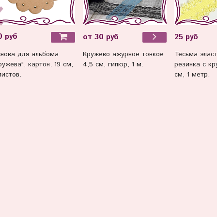
0 руб
от 30 руб
25 руб
нова для альбома
Кружево ажурное тонкое
Тесьма эласт
ружева", картон, 19 см,
4,5 см, гипюр, 1 м.
резинка с к
листов.
см, 1 метр.