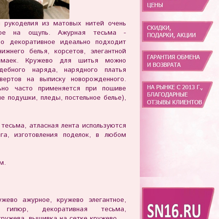
я рукоделия из матовых нитей очень
тное на ощупь. Ажурная тесьма -
ево декоративное идеально подходит
нижнего белья, корсетов, элегантной
 маек. Кружево для шитья можно
дебного наряда, нарядного платья
вертов на выписку новорожденного.
ьно часто применяется при пошиве
е подушки, пледы, постельное белье),
тесьма, атласная лента используются
нга, изготовления поделок, в любом
м.
жево ажурное, кружево элегантное,
гипюр, декоративная тесьма,
кружева, вышивка на сетке кружево.