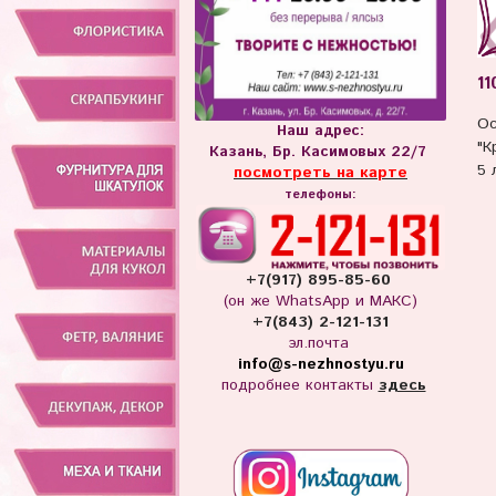
11
Ос
Наш адрес:
"К
Казань, Бр. Касимовых 22/7
5 
посмотреть на карте
телефоны:
+7(917) 895-85-60
(он же WhatsApp и МАКС)
+7(843) 2-121-131
эл.почта
info
@s-nezhnostyu.ru
подробнее контакты
здесь