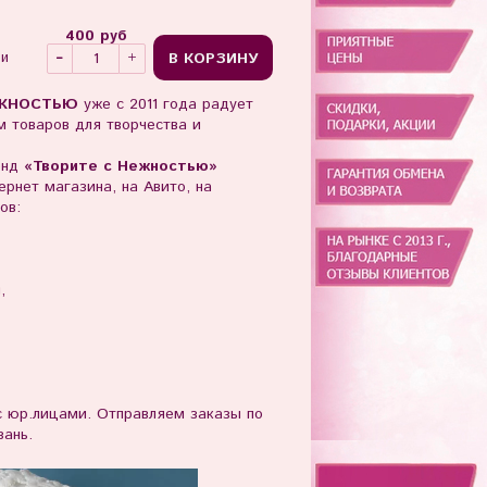
400 руб
В КОРЗИНУ
ии
ЖНОСТЬЮ
уже с 2011 года радует
 товаров для творчества и
енд
«Творите с Нежностью»
рнет магазина, на Авито, на
ов:
ы,
юр.лицами. Отправляем заказы по
зань.