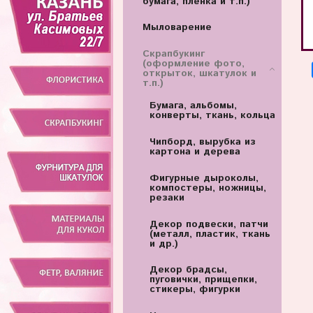
бумага, пленка и т.п.)
Мыловарение
Скрапбукинг
(оформление фото,
открыток, шкатулок и
т.п.)
Бумага, альбомы,
конверты, ткань, кольца
Чипборд, вырубка из
картона и дерева
Фигурные дыроколы,
компостеры, ножницы,
резаки
Декор подвески, патчи
(металл, пластик, ткань
и др.)
Декор брадсы,
пуговички, прищепки,
стикеры, фигурки