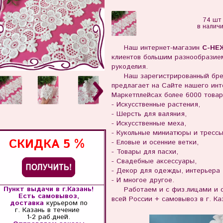
74 шт
в налич
Наш интернет-магазин
С-НЕ
клиентов большим разнообразием
рукоделия.
Наш зарегистрированный бр
предлагает на Сайте нашего инте
Маркетплейсах более 6000 товар
- Искусственные растения,
- Шерсть для валяния,
- Искусственные меха,
- Кукольные миниатюры и тресс
СКИДКА
5 %
- Еловые и осенние ветки,
- Товары для пасхи,
- Свадебные аксессуары,
- Декор для одежды, интерьера
- И многое другое.
Пункт выдачи в г.Казань!
Работаем и с физ.лицами и с 
Есть самовывоз,
всей России + самовывоз в г. Ка
доставка
курьером по
г. Казань
в течение
1-2 раб.дней.