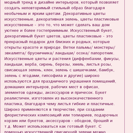
модный тренд в дизайне интерьеров, который позволяет
создать неповторимый стильный образ благодаря
необычным и ярким цветам. Декоративные цветы
искусственные, декоративная зелень, цветы пластиковые
искусственные - это то, что может сделать ваш дом
уютнее и более гостеприимным. Искусственный букет,
декоративный букет цветов, цветы пластиковые - это
прекрасный подарок для близких и родных, которые
открыты красоте и природе. Ветки пальмы/ монстеры/
эвкалипта/ брусничника/ ландыши/ осока/ папоротник.
Искусственные цветы и растения (диффенбахии, фикусы,
ландыши, верба, сирень, березы, хмель, листья розы,
свисающая зелень, клен, зелень с шишечками, бамбук,
зелень с ягодами, гипсофила и другие) широко
используются для праздничного украшения помещений,
домашних интерьеров, рабочих мест в офисах,
элементов одежды, аксессуаров и причесок. Букет
реалистичен, изготовлен из высококачественного
пластика, благодаря чему листья гибкие и пластичные.
Широко применяются в творчестве, при создании
флористических композиций или топиариев, подарочных
корзин или букетов, аксессуаров - ободков, брошей и
т.д. Может использоваться как готовый букет. С
помощью искусственной свисающей зелени можно