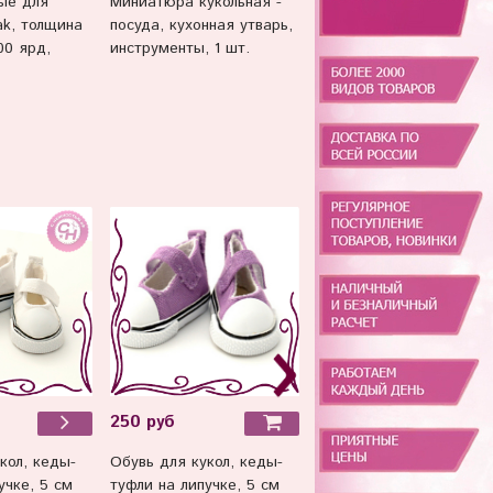
ые для
Миниатюра кукольная -
Волосы для кукол,
ak, толщина
посуда, кухонная утварь,
трессы прямые, 25 см*
00 ярд,
инструменты, 1 шт.
метр.
250 руб
250 руб
Обувь для кукол, кеды-
Обувь для кукол, сапог
кол, кеды-
туфли на липучке, 5 см
с застежками, 7 см по
учке, 5 см