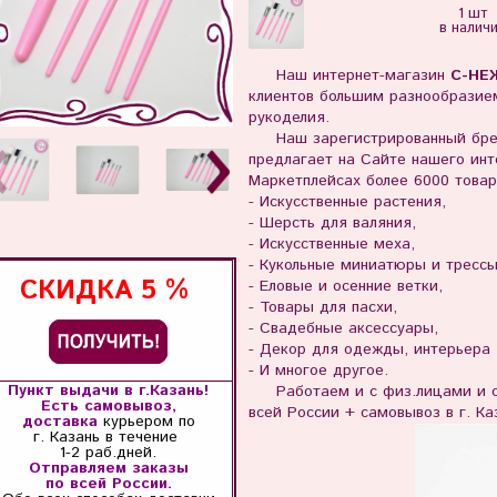
1 шт
в налич
Наш интернет-магазин
С-НЕ
клиентов большим разнообразием
рукоделия.
Наш зарегистрированный бр
предлагает на Сайте нашего инте
Маркетплейсах более 6000 товар
- Искусственные растения,
- Шерсть для валяния,
- Искусственные меха,
- Кукольные миниатюры и тресс
СКИДКА
5 %
- Еловые и осенние ветки,
- Товары для пасхи,
- Свадебные аксессуары,
- Декор для одежды, интерьера
- И многое другое.
Пункт выдачи в г.Казань!
Работаем и с физ.лицами и с 
Есть самовывоз,
всей России + самовывоз в г. Ка
доставка
курьером по
г. Казань
в течение
1-2 раб.дней.
Отправляем заказы
по всей России.