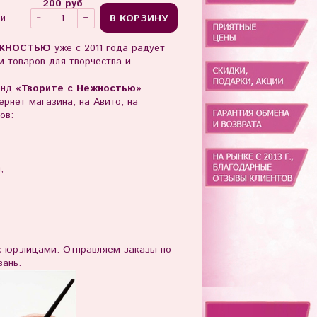
200 руб
В КОРЗИНУ
ии
ЖНОСТЬЮ
уже с 2011 года радует
 товаров для творчества и
енд
«Творите с Нежностью»
рнет магазина, на Авито, на
ов:
ы,
юр.лицами. Отправляем заказы по
зань.