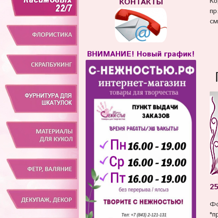
Ко
КОНТАКТЫ
пр
см
ВНИМАНИЕ! Новый график!
25
Фо
"п