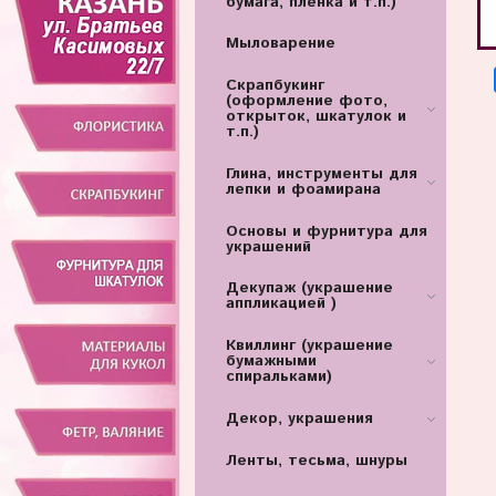
бумага, пленка и т.п.)
Мыловарение
Скрапбукинг
(оформление фото,
открыток, шкатулок и
т.п.)
Глина, инструменты для
лепки и фоамирана
Основы и фурнитура для
украшений
Декупаж (украшение
аппликацией )
Квиллинг (украшение
бумажными
спиральками)
Декор, украшения
Ленты, тесьма, шнуры