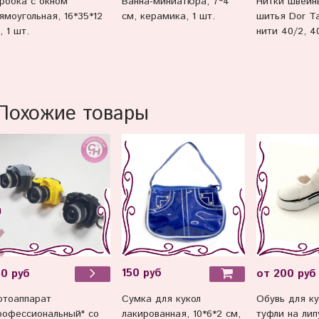
Ванна-миниатюра, 7*4
Нитки швейн
робка с окном
см, керамика, 1 шт.
шитья Dor T
ямоугольная, 16*35*12
нити 40/2, 4
, 1 шт.
Похожие товары
150 руб
0 руб
от 200 руб
Сумка для кукол
тоаппарат
Обувь для ку
лакированная, 10*6*2 см,
рофессиональный" со
туфли на лип