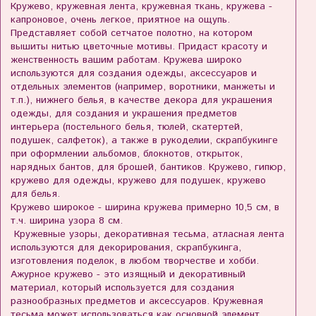
Кружево, кружевная лента, кружевная ткань, кружева -
капроновое, очень легкое, приятное на ощупь.
Представляет собой сетчатое полотно, на котором
вышиты нитью цветочные мотивы. Придаст красоту и
женственность вашим работам. Кружева широко
используются для создания одежды, аксессуаров и
отдельных элементов (например, воротники, манжеты и
т.п.), нижнего белья, в качестве декора для украшения
одежды, для создания и украшения предметов
интерьера (постельного белья, тюлей, скатертей,
подушек, салфеток), а также в рукоделии, скрапбукинге
при оформлении альбомов, блокнотов, открыток,
нарядных бантов, для брошей, бантиков. Кружево, гипюр,
кружево для одежды, кружево для подушек, кружево
для белья.
Кружево широкое - ширина кружева примерно 10,5 см, в
т.ч. ширина узора 8 см.
Кружевные узоры, декоративная тесьма, атласная лента
используются для декорирования, скрапбукинга,
изготовления поделок, в любом творчестве и хобби.
Ажурное кружево - это изящный и декоративный
материал, который используется для создания
разнообразных предметов и аксессуаров. Кружевная
тесьма может использоваться как основной элемент