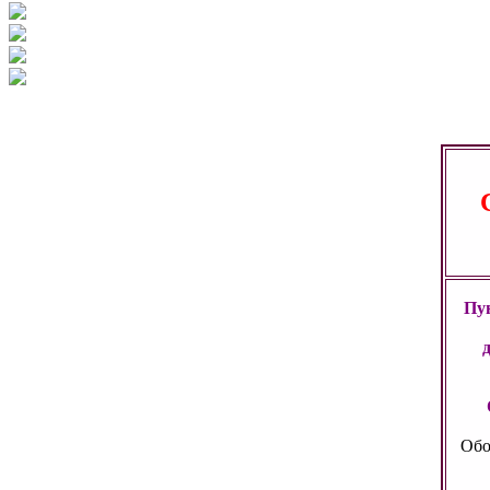
Пун
Обо