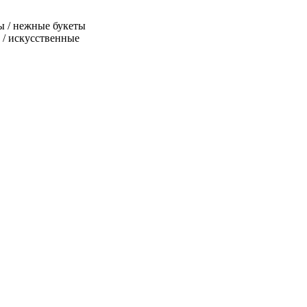
ы / нежные букеты
а / искусственные