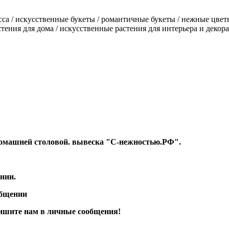
сса
/ искусственные букеты / романтичные букеты / нежные цвет
стения для дома / искусственные растения для интерьера и декор
т Домашней столовой. вывеска "С-нежностью.РФ".
нии.
общении
апишите нам в личные сообщения!