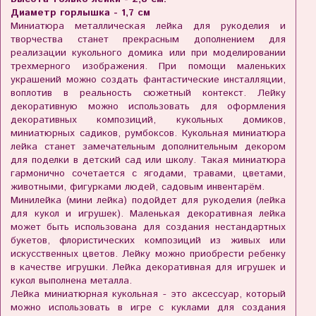
Диаметр горлышка - 1,7 см
Миниатюра металлическая лейка для рукоделия и
творчества станет прекрасным дополнением для
реализации кукольного домика или при моделировании
трехмерного изображения. При помощи маленьких
украшений можно создать фантастические инсталляции,
воплотив в реальность сюжетный контекст. Лейку
декоративную можно использовать для оформления
декоративных композиций, кукольных домиков,
миниатюрных садиков, румбоксов. Кукольная миниатюра
лейка станет замечательным дополнительным декором
для поделки в детский сад или школу. Такая миниатюра
гармонично сочетается с ягодами, травами, цветами,
животными, фигурками людей, садовым инвентарём.
Минилейка (мини лейка) подойдет для рукоделия (лейка
для кукол и игрушек). Маленькая декоративная лейка
может быть использована для создания нестандартных
букетов, флористических композиций из живых или
искусственных цветов. Лейку можно приобрести ребенку
в качестве игрушки. Лейка декоративная для игрушек и
кукол выполнена металла.
Лейка миниатюрная кукольная - это аксессуар, который
можно использовать в игре с куклами для создания