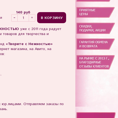
140 руб
В КОРЗИНУ
ии
ЖНОСТЬЮ
уже с 2011 года радует
 товаров для творчества и
енд
«Творите с Нежностью»
рнет магазина, на Авито, на
ов:
ы,
юр.лицами. Отправляем заказы по
зань.