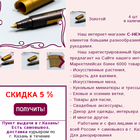
4 шт
Золотой
в налич
Наш интернет-магазин
С-НЕ
клиентов большим разнообразием
рукоделия.
Наш зарегистрированный бр
предлагает на Сайте нашего инте
Маркетплейсах более 6000 товар
- Искусственные растения,
- Шерсть для валяния,
- Искусственные меха,
- Кукольные миниатюры и тресс
СКИДКА
5 %
- Еловые и осенние ветки,
- Товары для пасхи,
- Свадебные аксессуары,
- Декор для одежды, интерьера
- И многое другое.
Пункт выдачи в г.Казань!
Работаем и с физ.лицами и с 
Есть самовывоз,
всей России + самовывоз в г. Ка
доставка
курьером по
Для декорирования
г. Казань
в течение