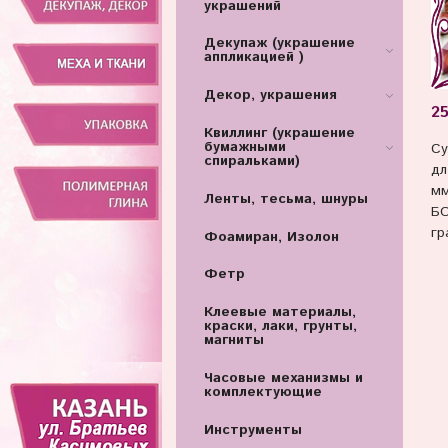
украшений
Декупаж (украшение
аппликацией )
Декор, украшения
25
Квиллинг (украшение
бумажными
Су
спиральками)
дл
м
Ленты, тесьма, шнуры
БО
гр
Фоамиран, Изолон
Фетр
Клеевые материалы,
краски, лаки, грунты,
магниты
Часовые механизмы и
комплектующие
Инструменты