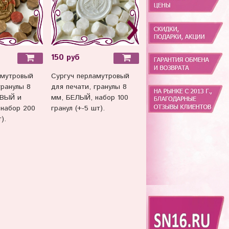
150 руб
150 руб
амутровый
Сургуч перламутровый
Сургуч перламутровый
гранулы 8
для печати, гранулы 8
для печати, гранулы 8
ВЫЙ и
мм, БЕЛЫЙ, набор 100
мм, античный МИКС,
набор 200
гранул (+-5 шт).
набор 100 гранул (+-5шт
).