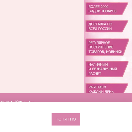
ьности
Контакты
ПОНЯТНО
Сделано в InSales