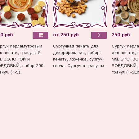
0 руб
250 руб
от 250 руб
ргуч перламутровый
Сургуч перл
Сургучная печать для
я печати, гранулы 8
для печати, 
декорирования, набор:
м, ЗОЛОТОЙ и
мм, БРОНЗО
печать, ложечка, сургуч,
РДОВЫЙ, набор 200
БОРДОВЫЙ, 
свеча. Сургуч в гранулах.
анул. (+-5).
гранул (+-5шт