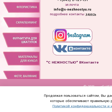
+7(843) 2-121-131
эл.почта
info
@s-nezhnostyu.ru
подробнее контакты
здесь
"С НЕЖНОСТЬЮ" ВКонтакте
© 2011 — «С НЕЖ
Продолжая пользоваться сайтом, Вы дае
(WhatsApp и Макс) +7 (917) 895-85-6
которые обеспечивают правильную р
Политикой конфиденциальности и 
info@s-nezhnostyu.ru