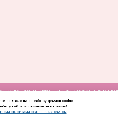
НОСТЬЮ" интернет - магазин, SN16.ru»
Политика конфиденциал
те согласие на обработку файлов cookie,
0
аботу сайта, и соглашаетесь с нашей
иными правилами пользования сайтом