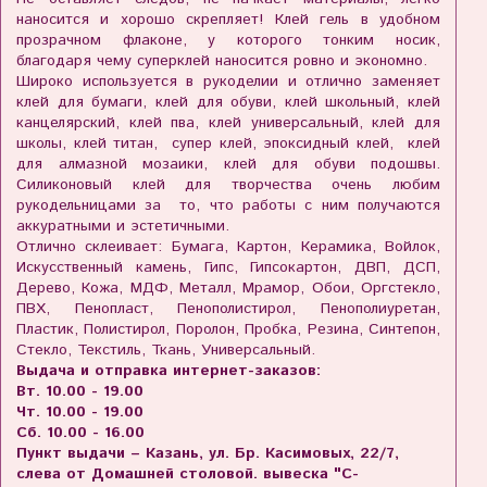
наносится и хорошо скрепляет! Клей гель в удобном
прозрачном флаконе, у которого тонким носик,
благодаря чему суперклей наносится ровно и экономно.
Широко используется в рукоделии и отлично заменяет
клей для бумаги, клей для обуви, клей школьный, клей
канцелярский, клей пва, клей универсальный, клей для
школы, клей титан, супер клей, эпоксидный клей, клей
для алмазной мозаики, клей для обуви подошвы.
Силиконовый клей для творчества очень любим
рукодельницами за то, что работы с ним получаются
аккуратными и эстетичными.
Отлично склеивает: Бумага, Картон, Керамика, Войлок,
Искусственный камень, Гипс, Гипсокартон, ДВП, ДСП,
Дерево, Кожа, МДФ, Металл, Мрамор, Обои, Оргстекло,
ПВХ, Пенопласт, Пенополистирол, Пенополиуретан,
Пластик, Полистирол, Поролон, Пробка, Резина, Синтепон,
Стекло, Текстиль, Ткань, Универсальный.
Выдача и отправка интернет-заказов:
Вт. 10.00 - 19.00
Чт. 10.00 - 19.00
Сб. 10.00 - 16.00
Пункт выдачи – Казань, ул. Бр. Касимовых, 22/7,
слева от Домашней столовой. вывеска "С-