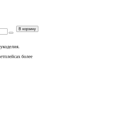
В корзину
рукоделия.
кетплейсах более