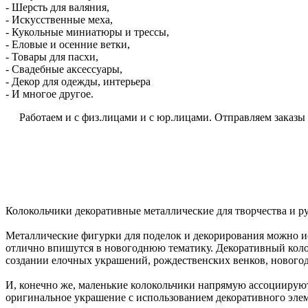
- Шерсть для валяния,
- Искусственные меха,
- Кукольные миниатюры и трессы,
- Еловые и осенние ветки,
- Товары для пасхи,
- Свадебные аксессуары,
- Декор для одежды, интерьера
- И многое другое.
Работаем и с физ.лицами и с юр.лицами. Отправляем заказы по
Колокольчики декоративные металлические для творчества и р
Металлические фигурки для поделок и декорирования можно ис
отлично впишутся в новогоднюю тематику. Декоративный колоко
создании елочных украшений, рождественских венков, нового
И, конечно же, маленькие колокольчики напрямую ассоциируют
оригинальное украшение с использованием декоративного элемен