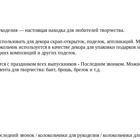
укоделия — настоящая находка для любителей творчества.
пользовать для декора скрап-открыток, поделок, аппликаций. 
льчик используется в качестве декора для упаковки подарков и
дних композиций и других поделок.
ся с праздником всех выпускников - Последним звонком. Можно
та для творчества: бант, брошь, брелок и т.д.
следний звонок / колокольчики для рукоделия / колокольчики дл