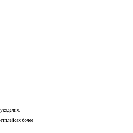
рукоделия.
кетплейсах более