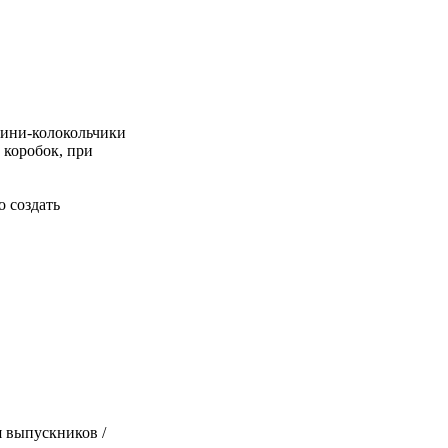
Мини-колокольчики
 коробок, при
 создать
я выпускников /