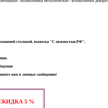
сувенирные / колокольчики металлические / колокольчики декора
т Домашней столовой. вывеска "С-нежностью.РФ".
нии.
общении
апишите нам в личные сообщения!
СКИДКА
5 %