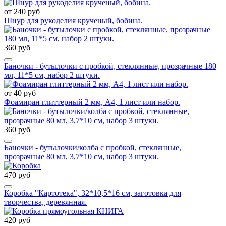
от 240 руб
Шнур для рукоделия крученый, бобина.
360 руб
Баночки - бутылочки с пробкой, стеклянные, прозрачные 180
мл, 11*5 см, набор 2 штуки.
от 40 руб
Фоамиран глиттерный 2 мм, А4, 1 лист или набор.
360 руб
Баночки - бутылочки/колба с пробкой, стеклянные,
прозрачные 80 мл, 3,7*10 см, набор 3 штуки.
470 руб
Коробка "Картотека", 32*10,5*16 см, заготовка для
творчества, деревянная.
420 руб