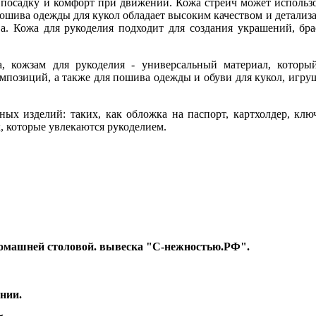
 посадку и комфорт при движении. Кожа стрейч может использ
пошива одежды для кукол обладает высоким качеством и детализац
. Кожа для рукоделия подходит для создания украшений, брас
а, кожзам для рукоделия - универсальный материал, которы
мпозиций, а также для пошива одежды и обуви для кукол, игруш
ных изделий: таких, как обложка на паспорт, картхолдер, кл
, которые увлекаются рукоделием.
т Домашней столовой. вывеска "С-нежностью.РФ".
нии.