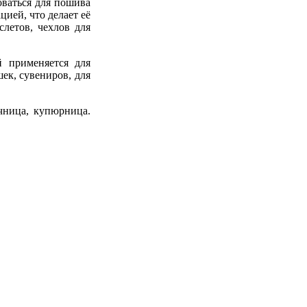
оваться для пошива
ией, что делает её
летов, чехлов для
й применяется для
ек, сувениров, для
ючница, купюрница.