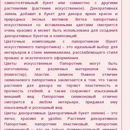
самостоятельный букет или совместно с другими
растениями (растение искусственное). Декоративная
зелень добавит в букет для декора ярких красок и
природных лесных мотивов. Ветка папоротника
искусственная со вставленными цветами смотрится
очень красиво и может быть использована для создания
декоративных букетов и композиций.
Цветочные композиции с папоротником (букет
искусственного папоротника) – это идеальный выбор для
интерьеров в стиле минимализма, расслабляющего стиля
прованс и экзотического оформления.
Цветы искусственные Папоротник могут быть
изготовлены из различных материалов: ткань
(полиэстер), пластик, силикон. Главное отличие
силиконового папоротника заключается в том, что такое
растения для декора не теряют пластичность и
прочность стеблей, а также сохраняют изысканный
внешний вид. Папоротник силиконовый отлично
смотрится в любом интерьере, придавая ему
изысканный и роскошный вид.
Цветы декоративные (декоративный букет зелени) – это
легко, красиво и удобно. Растение декоративное
Папоротник, папоротник пластиковый, папоротник
силиконовый – это не только привлекательный элемент