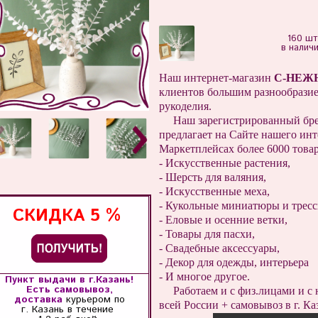
160 шт
в налич
Наш интернет-магазин
С-НЕЖ
клиентов большим разнообразие
рукоделия.
Наш зарегистрированный бр
предлагает на Сайте нашего инт
Маркетплейсах более 6000 товар
- Искусственные растения,
- Шерсть для валяния,
- Искусственные меха,
- Кукольные миниатюры и трес
СКИДКА
5 %
- Еловые и осенние ветки,
- Товары для пасхи,
- Свадебные аксессуары,
- Декор для одежды, интерьера
- И многое другое.
Пункт выдачи в г.Казань!
Есть самовывоз,
Работаем и с физ.лицами и с 
доставка
курьером по
всей России + самовывоз в г. Ка
г. Казань
в течение