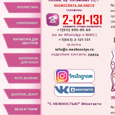
Казань, Бр. Касимовых 22/7
посмотреть на карте
№2
ис
телефоны:
ор
св
48
+7(917) 895-85-60
(он же WhatsApp и МАКС)
+7(843) 2-121-131
эл.почта
info
@s-nezhnostyu.ru
подробнее контакты
здесь
35
"С НЕЖНОСТЬЮ" ВКонтакте
№3
ис