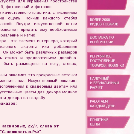
ьзуются для украшения пространства
б, фотосессий и фотозон.
 качественного пластика, с тиснением
на ощупь. Кончик каждого стебля
равкой. Внутри искусственной ветки
 позволяет придать ему необходимые
равление и изгиб.
ора - это элемент интерьера, который
зеленого акцента или добавления
. Он может быть различных размеров
ть стилю и предпочтениям дизайна.
т быть размещены на полу, стенах,
нный эвкалипт это прекрасные веточки
ления зала. Искусственный эвкалипт
дополнением к свадебным цветам или
кусственные цветы для декора модное
а и декора на свадьбу.
аказов:
. Касимовых, 22/7, слева от
 "С-нежностью.РФ".