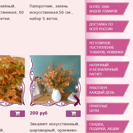
елёный,
Папоротник, зелень
№2 Папоротник, зелень
ственная, 60
искусственная,56 см.,
искусственная,56 см.,
ветки.
набор 5 веток.
набор 5 веток.
200 руб
180 руб
Эвкалипт искусственный,
Папоротник
й,
шаровидный, оранжево-
искусственный для