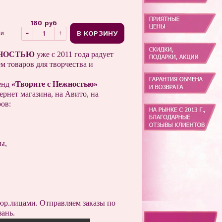
180 руб
В КОРЗИНУ
ии
НОСТЬЮ
уже с 2011 года радует
м товаров для творчества и
енд
«Творите с Нежностью»
ернет магазина, на Авито, на
ов:
сы,
юр.лицами. Отправляем заказы по
зань.