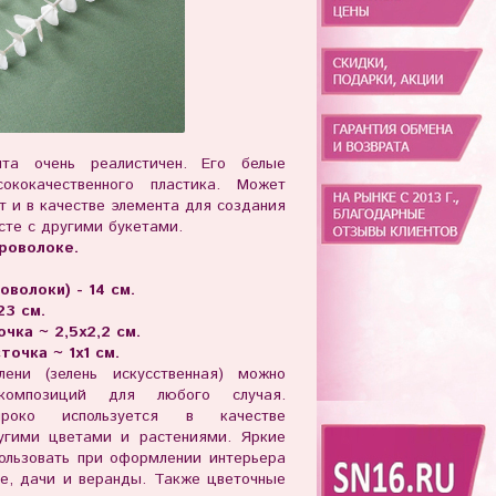
пта очень реалистичен. Его белые
ококачественного пластика. Может
т и в качестве элемента для создания
сте с другими букетами.
проволоке.
волоки) - 14 см.
23 см.
чка ~ 2,5х2,2 см.
очка ~ 1х1 см.
ени (зелень искусственная) можно
композиций для любого случая.
ироко используется в качестве
ругими цветами и растениями. Яркие
ользовать при оформлении интерьера
е, дачи и веранды. Также цветочные