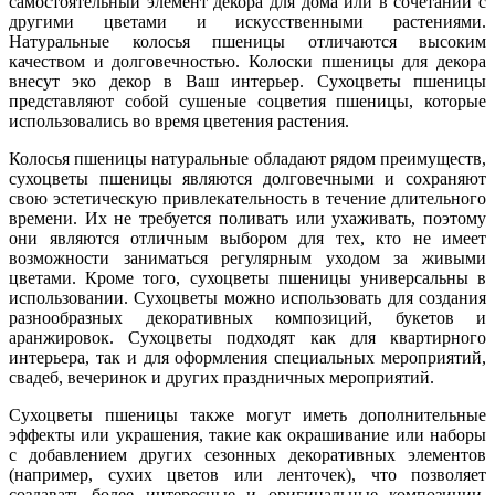
самостоятельный элемент декора для дома или в сочетании с
другими цветами и искусственными растениями.
Натуральные колосья пшеницы отличаются высоким
качеством и долговечностью. Колоски пшеницы для декора
внесут эко декор в Ваш интерьер. Сухоцветы пшеницы
представляют собой сушеные соцветия пшеницы, которые
использовались во время цветения растения.
Колосья пшеницы натуральные обладают рядом преимуществ,
сухоцветы пшеницы являются долговечными и сохраняют
свою эстетическую привлекательность в течение длительного
времени. Их не требуется поливать или ухаживать, поэтому
они являются отличным выбором для тех, кто не имеет
возможности заниматься регулярным уходом за живыми
цветами. Кроме того, сухоцветы пшеницы универсальны в
использовании. Сухоцветы можно использовать для создания
разнообразных декоративных композиций, букетов и
аранжировок. Сухоцветы подходят как для квартирного
интерьера, так и для оформления специальных мероприятий,
свадеб, вечеринок и других праздничных мероприятий.
Сухоцветы пшеницы также могут иметь дополнительные
эффекты или украшения, такие как окрашивание или наборы
с добавлением других сезонных декоративных элементов
(например, сухих цветов или ленточек), что позволяет
создавать более интересные и оригинальные композиции.