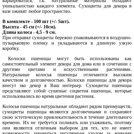
варьироваться, т.к. натуральные материалы обладают
уникальностью каждого элемента. Сухоцветы для декора в
вазе оживят любое пространство.
В комплекте - 100 шт (+/- 5шт).
Высота - 45 см (+/- 10см).
Длина колоса - 4,5 - 9 см.
При отправке сухоцветы бережно упаковываются в воздушно-
пузырьковую пленку и укладываются в длинную узкую
коробку.
Колоски пшеницы могут быть использованы как
самостоятельный элемент декора для дома или в сочетании с
другими цветами и искусственными растениями.
Натуральные колосья пшеницы отличаются высоким
качеством и долговечностью. Колоски пшеницы для декора
внесут эко декор в Ваш интерьер. Сухоцветы пшеницы
представляют собой сушеные соцветия пшеницы, которые
использовались во время цветения растения.
Колосья пшеницы натуральные обладают рядом преимуществ,
сухоцветы пшеницы являются долговечными и сохраняют
свою эстетическую привлекательность в течение длительного
времени. Их не требуется поливать или ухаживать, поэтому
они являются отличным выбором для тех, кто не имеет
возможности заниматься регулярным уходом за живыми