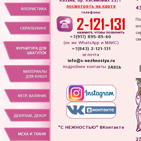
Казань, Бр. Касимовых 22/7
посмотреть на карте
4
телефоны:
По
ис
си
+7(917) 895-85-60
см
(он же WhatsApp и МАКС)
+7(843) 2-121-131
эл.почта
info
@s-nezhnostyu.ru
подробнее контакты
здесь
"С НЕЖНОСТЬЮ" ВКонтакте
27