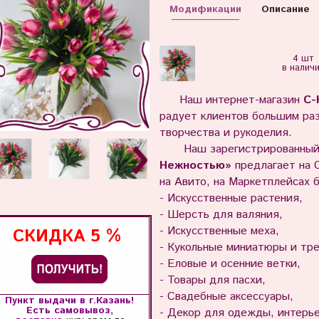
Модификации
Описание
4 шт
в налич
Наш интернет-магазин
С
радует клиентов большим ра
творчества и рукоделия.
Наш зарегистрированный
Нежностью»
предлагает на С
на Авито, на Маркетплейсах 
- Искусственные растения,
- Шерсть для валяния,
- Искусственные меха,
СКИДКА
5 %
- Кукольные миниатюры и тр
- Еловые и осенние ветки,
- Товары для пасхи,
- Свадебные аксессуары,
Пункт выдачи в г.Казань!
Есть самовывоз,
- Декор для одежды, интерь