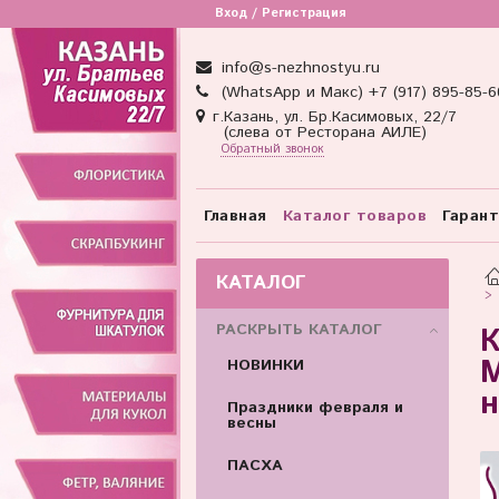
Вход / Регистрация
info@s-nezhnostyu.ru
(WhatsApp и Макс) +7 (917) 895-85-6
г.Казань, ул. Бр.Касимовых, 22/7
(слева от Ресторана АИЛЕ)
Обратный звонок
Главная
Каталог товаров
Гаран
КАТАЛОГ
РАСКРЫТЬ КАТАЛОГ
К
М
НОВИНКИ
н
Праздники февраля и
весны
ПАСХА