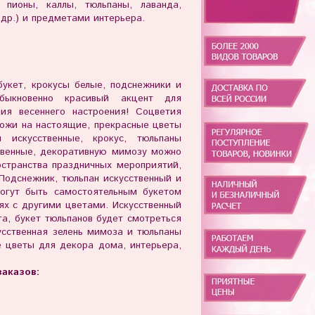
, пионы, каллы, тюльпаны, лаванда,
 др.) и предметами интерьера.
букет, крокусы белые, подснежники и
быкновенно красивый акцент для
ия весеннего настроения! Соцветия
хожи на настоящие, прекрасные цветы
 искусственные, крокус, тюльпаны
твенные, декоративную мимозу можно
остранства праздничных мероприятий,
Подснежник, тюльпан искусственный и
огут быть самостоятельным букетом
ях с другими цветами. Искусственный
та, букет тюльпанов будет смотреться
усственная зелень мимоза и тюльпаны
е цветы для декора дома, интерьера,
аказов: