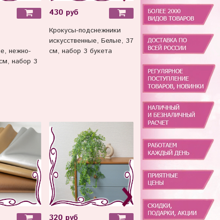
430 руб
430 руб
Крокусы-подснежники
№2 ИР Крокусы-
искусственные, Белые, 37
подснежники
е, нежно-
см, набор 3 букета
искусственные, Белые, 
см, набор 3
см, набор 3 букета
320 руб
330 руб