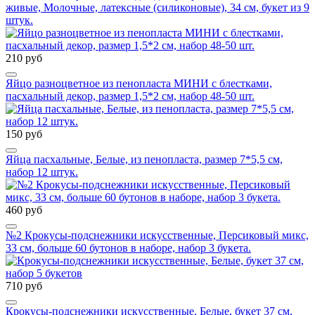
живые, Молочные, латексные (силиконовые), 34 см, букет из 9
штук.
210 руб
Яйцо разноцветное из пенопласта МИНИ с блестками,
пасхальный декор, размер 1,5*2 см, набор 48-50 шт.
150 руб
Яйца пасхальные, Белые, из пенопласта, размер 7*5,5 см,
набор 12 штук.
460 руб
№2 Крокусы-подснежники искусственные, Персиковый микс,
33 см, больше 60 бутонов в наборе, набор 3 букета.
710 руб
Крокусы-подснежники искусственные, Белые, букет 37 см,