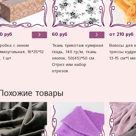
0 руб
60 руб
от 210 руб
робка с окном
Ткань трикотаж кулирная
Волосы для к
ямоугольная, 16*35*12
гладь, 140 гр/м, ткань
трессы кудри
, 1 шт.
хлопок, 50(45)*50 см.
13-15 см*1 ме
Отрез или набор
отрезов.
Похожие товары