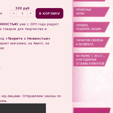
320 руб
В КОРЗИНУ
ии
ЖНОСТЬЮ
уже с 2011 года радует
 товаров для творчества и
енд
«Творите с Нежностью»
рнет магазина, на Авито, на
ов:
ы,
юр.лицами. Отправляем заказы по
зань.