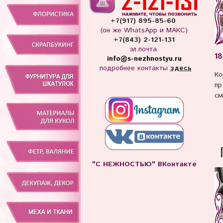
+7(917) 895-85-60
(он же WhatsApp и МАКС)
+7(843) 2-121-131
эл.почта
18
info
@s-nezhnostyu.ru
подробнее контакты
здесь
Ко
пр
см
"С НЕЖНОСТЬЮ" ВКонтакте