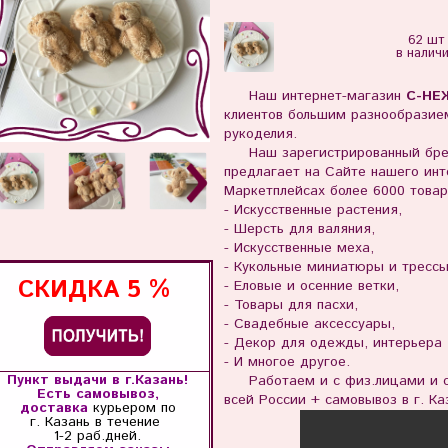
62 шт
в налич
Наш интернет-магазин
С-НЕ
клиентов большим разнообразием
рукоделия.
Наш зарегистрированный бр
предлагает на Сайте нашего инте
Маркетплейсах более 6000 товар
- Искусственные растения,
- Шерсть для валяния,
- Искусственные меха,
- Кукольные миниатюры и тресс
СКИДКА
5 %
- Еловые и осенние ветки,
- Товары для пасхи,
- Свадебные аксессуары,
- Декор для одежды, интерьера
- И многое другое.
Пункт выдачи в г.Казань!
Работаем и с физ.лицами и с 
Есть самовывоз,
всей России + самовывоз в г. Ка
доставка
курьером по
г. Казань
в течение
1-2 раб.дней.