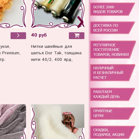
40 руб
170 руб
Нитки швейные для
Волосы для кукол,
укол,
шитья Dor Tak, толщина
трессы прямые, 25 см*
 Premium,
нити 40/2, 400 ярд,
метр.
тр.