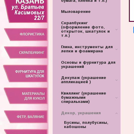
бумага, пленка и т.п.)
Мыловарение
Скрапбукинг
(оформление фото,
открыток, шкатулок и
т.п.)
Глина, инструменты для
лепки и фоамирана
Основы и фурнитура для
украшений
Декупаж (украшение
аппликацией )
Квиллинг (украшение
бумажными
спиральками)
Декор, украшения
Бусины, полубусины,
кабошоны