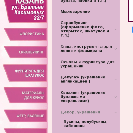
бумага, пленка и т.п.)
Мыловарение
Скрапбукинг
(оформление фото,
открыток, шкатулок и
т.п.)
Глина, инструменты для
лепки и фоамирана
Основы и фурнитура для
украшений
Декупаж (украшение
аппликацией )
Квиллинг (украшение
бумажными
спиральками)
Декор, украшения
Бусины, полубусины,
кабошоны