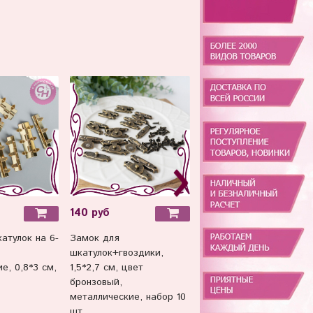
140 руб
60 руб
атулок на 6-
Замок для
Фурнитура для шкатуло
шкатулок+гвоздики,
10 шт., 1,1*0,9 см.
е, 0,8*3 см,
1,5*2,7 см, цвет
бронзовый,
металлические, набор 10
шт.