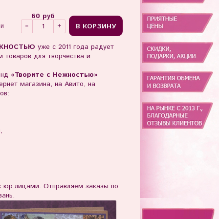
60 руб
В КОРЗИНУ
ии
ЖНОСТЬЮ
уже с 2011 года радует
 товаров для творчества и
енд
«Творите с Нежностью»
рнет магазина, на Авито, на
ов:
ы,
юр.лицами. Отправляем заказы по
зань.