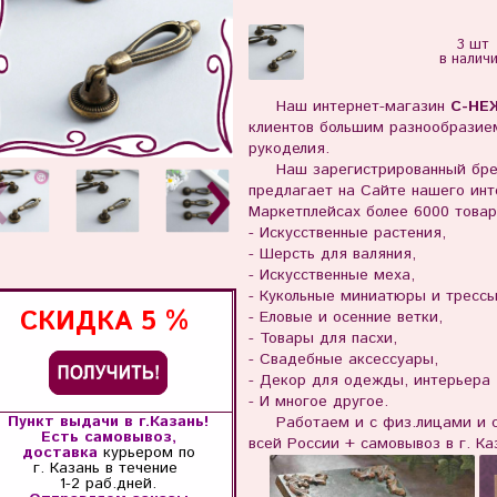
3 шт
в налич
Наш интернет-магазин
С-НЕ
клиентов большим разнообразием
рукоделия.
Наш зарегистрированный бр
предлагает на Сайте нашего инте
Маркетплейсах более 6000 товар
- Искусственные растения,
- Шерсть для валяния,
- Искусственные меха,
- Кукольные миниатюры и тресс
СКИДКА
5 %
- Еловые и осенние ветки,
- Товары для пасхи,
- Свадебные аксессуары,
- Декор для одежды, интерьера
- И многое другое.
Пункт выдачи в г.Казань!
Работаем и с физ.лицами и с 
Есть самовывоз,
всей России + самовывоз в г. Ка
доставка
курьером по
г. Казань
в течение
1-2 раб.дней.