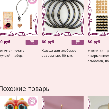
0 руб
60 руб
80 руб
ргучная печать
Кольца для альбомов
Уголки для 
кучаю", набор.
разъемные, 50 мм.
с кармашкам
альбомов, на
Похожие товары