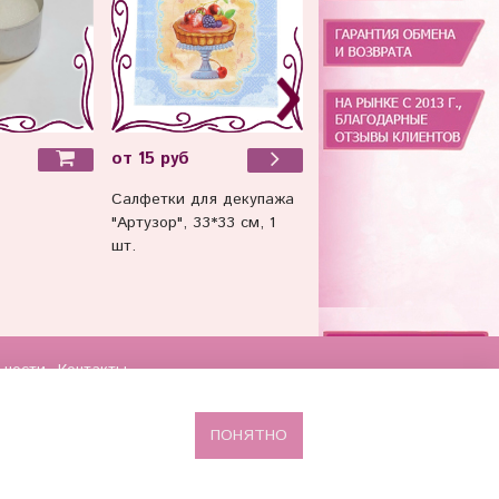
от 15 руб
от 16 руб
Салфетки для декупажа
Салфетки для декупаж
"Артузор", 33*33 см, 1
трехслойные, 33*33 см,
шт.
ьности
Контакты
ПОНЯТНО
Сделано в InSales