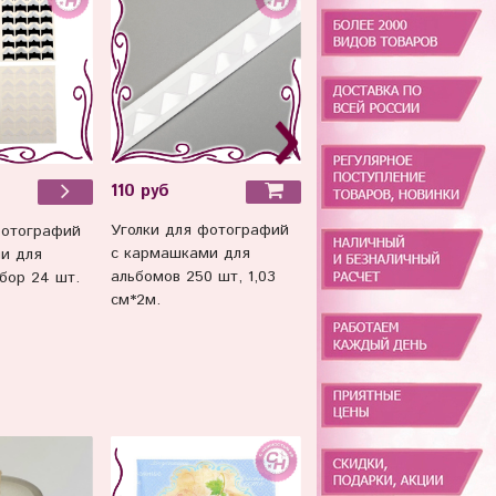
110 руб
120 руб
Уголки для фотографий
Уголки для фотографи
фотографий
с кармашками для
с кармашками для
и для
альбомов 250 шт, 1,03
альбомов от 13*18 см д
бор 24 шт.
см*2м.
21*30 см. Черные