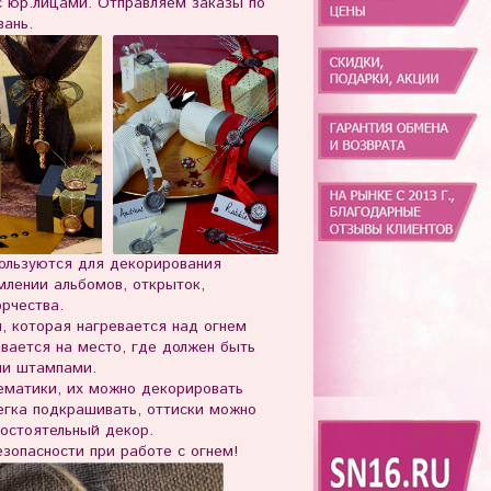
юр.лицами. Отправляем заказы по
зань.
пользуются для декорирования
млении альбомов, открыток,
орчества.
й, которая нагревается над огнем
ивается на место, где должен быть
ли штампами.
ематики, их можно декорировать
егка подкрашивать, оттиски можно
мостоятельный декор.
опасности при работе с огнем!