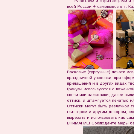
Работаем и с физ.лицами и с 
всей России + самовывоз в г. Ка
Восковые (сургучные) печати ис
праздничной упаковки, при офор
прилашений и в других видах тв
Гранулы используются с ложечко
свечи или зажигалки, далее выл
оттиск, и штампуется печатью и
Оттиски могут быть различной т
глиттером и другим декором, сл
вырезать и использовать как са
ВНИМАНИЕ! Соблюдайте меры без