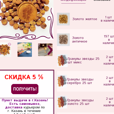
1 шт
Золото желтое
в налич
197 ш
Золото
в
античное
наличи
2 шт
Гранулы звезды 25
в
шт микс
налич
СКИДКА
5 %
2 шт
Гранулы звезды
в
серебро 25 шт
налич
2 шт
Пункт выдачи в г.Казань!
Гранулы звезды
в
Есть самовывоз,
золото 25 шт
налич
доставка
курьером по
г. Казань
в течение