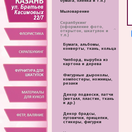
бумага, пленка и т.п.)
Мыловарение
Скрапбукинг
(оформление фото,
открыток, шкатулок и
т.п.)
Бумага, альбомы,
конверты, ткань, кольца
Чипборд, вырубка из
картона и дерева
Фигурные дыроколы,
компостеры, ножницы,
резаки
Декор подвески, патчи
(металл, пластик, ткань
и др.)
Декор брадсы,
пуговички, прищепки,
стикеры, фигурки