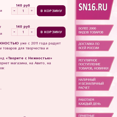
140 руб
В КОРЗИНУ
ии
140 руб
т
В КОРЗИНУ
ии
ЖНОСТЬЮ
уже с 2011 года радует
 товаров для творчества и
енд
«Творите с Нежностью»
рнет магазина, на Авито, на
ов:
ы,