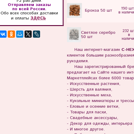
1-2 раб.дней.
Отправляем заказы
190 шт
по всей России.
Бронза 50 шт
в налич
Обо всех способах
доставки
здесь
и оплаты
232 ш
Светлое серебро
в
50 шт
налич
Наш интернет-магазин
С-НЕ
клиентов большим разнообразием
рукоделия.
Наш зарегистрированный бр
предлагает на Сайте нашего инте
Маркетплейсах более 6000 товар
- Искусственные растения,
- Шерсть для валяния,
- Искусственные меха,
- Кукольные миниатюры и тресс
- Еловые и осенние ветки,
- Товары для пасхи,
- Свадебные аксессуары,
- Декор для одежды, интерьера
- И многое другое.