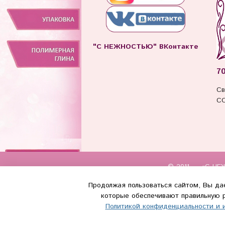
"С НЕЖНОСТЬЮ" ВКонтакте
70
Св
СО
© 2011 — «С НЕЖ
Продолжая пользоваться сайтом, Вы дае
(WhatsApp и Макс) +7 (917) 895-85-6
которые обеспечивают правильную р
info@s-nezhnostyu.ru
Политикой конфиденциальности и 