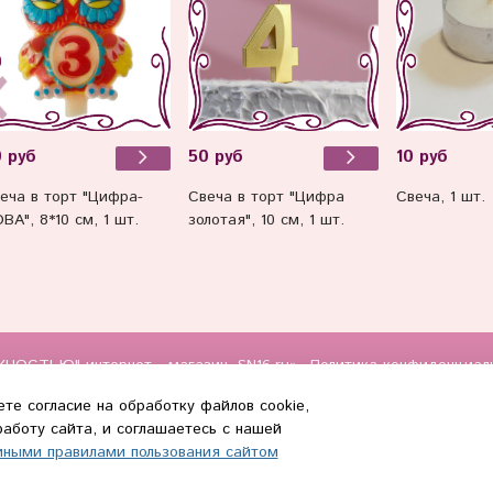
10 руб
 руб
50 руб
Свеча, 1 шт.
еча в торт "Цифра-
Свеча в торт "Цифра
ВА", 8*10 см, 1 шт.
золотая", 10 см, 1 шт.
НОСТЬЮ" интернет - магазин, SN16.ru»
Политика конфиденциал
те согласие на обработку файлов cookie,
0
аботу сайта, и соглашаетесь с нашей
иными правилами пользования сайтом