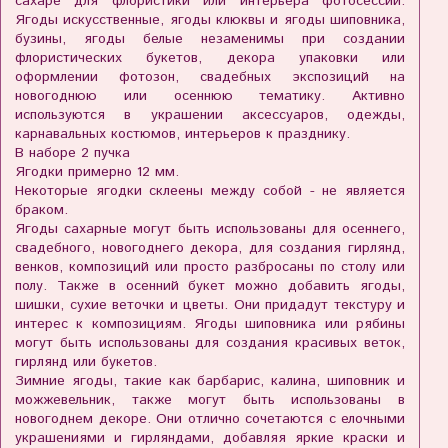
сахаре для флористики или интерьера фотосессии.
Ягоды искусственные, ягоды клюквы и ягоды шиповника,
бузины, ягоды белые незаменимы при создании
флористических букетов, декора упаковки или
оформлении фотозон, свадебных экспозиций на
новогоднюю или осеннюю тематику. Активно
используются в украшении аксессуаров, одежды,
карнавальных костюмов, интерьеров к празднику.
В наборе 2 пучка
Ягодки примерно 12 мм.
Некоторые ягодки склеены между собой - не является
браком.
Ягоды сахарные могут быть использованы для осеннего,
свадебного, новогоднего декора, для создания гирлянд,
венков, композиций или просто разбросаны по столу или
полу. Также в осенний букет можно добавить ягоды,
шишки, сухие веточки и цветы. Они придадут текстуру и
интерес к композициям. Ягоды шиповника или рябины
могут быть использованы для создания красивых веток,
гирлянд или букетов.
Зимние ягоды, такие как барбарис, калина, шиповник и
можжевельник, также могут быть использованы в
новогоднем декоре. Они отлично сочетаются с елочными
украшениями и гирляндами, добавляя яркие краски и