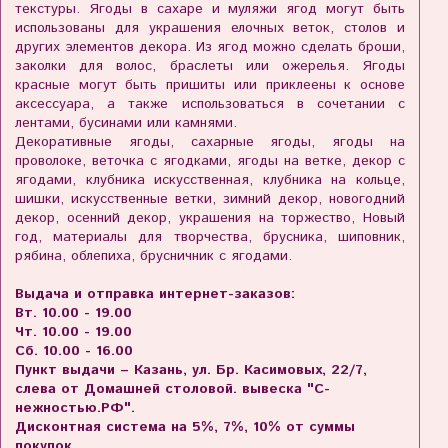
текстуры. Ягоды в сахаре и муляжи ягод могут быть
использованы для украшения елочных веток, столов и
других элементов декора. Из ягод можно сделать броши,
заколки для волос, браслеты или ожерелья. Ягоды
красные могут быть пришиты или приклеены к основе
аксессуара, а также использоваться в сочетании с
лентами, бусинами или камнями.
Декоративные ягоды, сахарные ягоды, ягоды на
проволоке, веточка с ягодками, ягоды на ветке, декор с
ягодами, клубника искусственная, клубника на кольце,
шишки, искусственные ветки, зимний декор, новогодний
декор, осенний декор, украшения на торжество, Новый
год, материалы для творчества, брусника, шиповник,
рябина, облепиха, брусничник с ягодами.
Выдача и отправка интернет-заказов:
Вт. 10.00 - 19.00
Чт. 10.00 - 19.00
Сб. 10.00 - 16.00
Пункт выдачи – Казань, ул. Бр. Касимовых, 22/7,
слева от Домашней столовой. вывеска "С-
нежностью.РФ".
Дисконтная система на 5%, 7%, 10% от суммы
покупок.