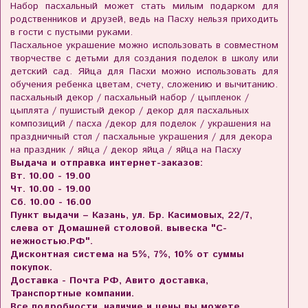
Набор пасхальный может стать милым подарком для
родственников и друзей, ведь на Пасху нельзя приходить
в гости с пустыми руками.
Пасхальное украшение можно использовать в совместном
творчестве с детьми для создания поделок в школу или
детский сад. Яйца для Пасхи можно использовать для
обучения ребенка цветам, счету, сложению и вычитанию.
пасхальный декор / пасхальный набор / цыпленок /
цыплята / пушистый декор / декор для пасхальных
композиций / пасха /декор для поделок / украшения на
праздничный стол / пасхальные украшения / для декора
на праздник / яйца / декор яйца / яйца на Пасху
Выдача и отправка интернет-заказов:
Вт. 10.00 - 19.00
Чт. 10.00 - 19.00
Сб. 10.00 - 16.00
Пункт выдачи – Казань, ул. Бр. Касимовых, 22/7,
слева от Домашней столовой. вывеска "С-
нежностью.РФ".
Дисконтная система на 5%, 7%, 10% от суммы
покупок.
Доставка - Почта РФ, Авито доставка,
Транспортные компании.
Все подробности, наличие и цены вы можете