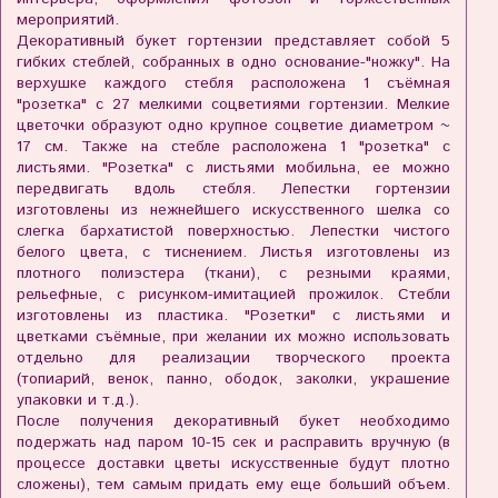
мероприятий.
Декоративный букет гортензии представляет собой 5
гибких стеблей, собранных в одно основание-"ножку". На
верхушке каждого стебля расположена 1 съёмная
"розетка" с 27 мелкими соцветиями гортензии. Мелкие
цветочки образуют одно крупное соцветие диаметром ~
17 см. Также на стебле расположена 1 "розетка" с
листьями. "Розетка" с листьями мобильна, ее можно
передвигать вдоль стебля. Лепестки гортензии
изготовлены из нежнейшего искусственного шелка со
слегка бархатистой поверхностью. Лепестки чистого
белого цвета, с тиснением. Листья изготовлены из
плотного полиэстера (ткани), с резными краями,
рельефные, с рисунком-имитацией прожилок. Стебли
изготовлены из пластика. "Розетки" с листьями и
цветками съёмные, при желании их можно использовать
отдельно для реализации творческого проекта
(топиарий, венок, панно, ободок, заколки, украшение
упаковки и т.д.).
После получения декоративный букет необходимо
подержать над паром 10-15 сек и расправить вручную (в
процессе доставки цветы искусственные будут плотно
сложены), тем самым придать ему еще больший объем.