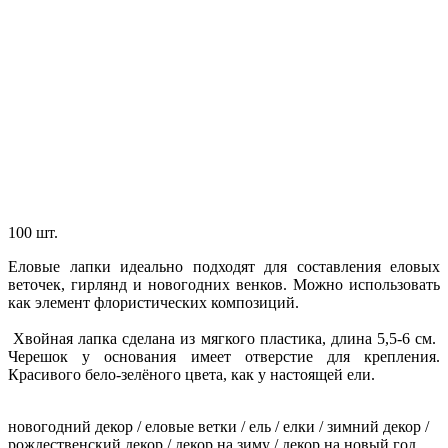
100 шт.
Еловые лапки идеально подходят для составления еловых
веточек, гирлянд и новогодних венков. Можно использовать
как элемент флористических композиций.
Хвойная лапка сделана из мягкого пластика, длина 5,5-6 см.
Черешок у основания имеет отверстие для крепления.
Красивого бело-зелёного цвета, как у настоящей ели.
новогодний декор / еловые ветки / ель / елки / зимний декор /
рождественский декор / декор на зиму / декор на новый год