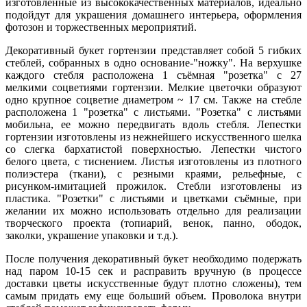
изготовленные из высококачественных материалов, идеально
подойдут для украшения домашнего интерьера, оформления
фотозон и торжественных мероприятий.
Декоративный букет гортензии представляет собой 5 гибких
стеблей, собранных в одно основание-"ножку". На верхушке
каждого стебля расположена 1 съёмная "розетка" с 27
мелкими соцветиями гортензии. Мелкие цветочки образуют
одно крупное соцветие диаметром ~ 17 см. Также на стебле
расположена 1 "розетка" с листьями. "Розетка" с листьями
мобильна, ее можно передвигать вдоль стебля. Лепестки
гортензии изготовлены из нежнейшего искусственного шелка
со слегка бархатистой поверхностью. Лепестки чистого
белого цвета, с тиснением. Листья изготовлены из плотного
полиэстера (ткани), с резными краями, рельефные, с
рисунком-имитацией прожилок. Стебли изготовлены из
пластика. "Розетки" с листьями и цветками съёмные, при
желании их можно использовать отдельно для реализации
творческого проекта (топиарий, венок, панно, ободок,
заколки, украшение упаковки и т.д.).
После получения декоративный букет необходимо подержать
над паром 10-15 сек и расправить вручную (в процессе
доставки цветы искусственные будут плотно сложены), тем
самым придать ему еще больший объем. Проволока внутри