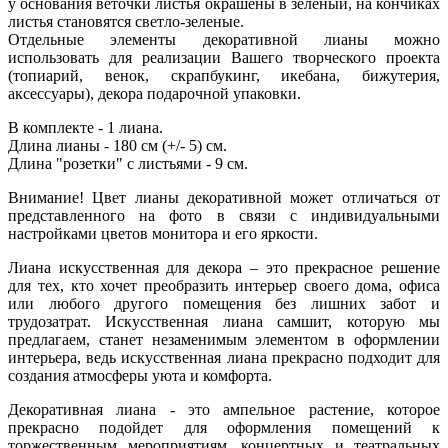
у основания веточки листья окрашены в зеленый, на кончиках
листья становятся светло-зеленые.
Отдельные элементы декоративной лианы можно
использовать для реализации Вашего творческого проекта
(топиарий, венок, скрапбукинг, икебана, бижутерия,
аксессуары), декора подарочной упаковки.
В комплекте - 1 лиана.
Длина лианы - 180 см (+/- 5) см.
Длина "розетки" с листьями - 9 см.
Внимание! Цвет лианы декоративной может отличаться от
представленного на фото в связи с индивидуальными
настройками цветов монитора и его яркости.
Лиана искусственная для декора – это прекрасное решение
для тех, кто хочет преобразить интерьер своего дома, офиса
или любого другого помещения без лишних забот и
трудозатрат. Искусственная лиана самшит, которую мы
предлагаем, станет незаменимым элементом в оформлении
интерьера, ведь искусственная лиана прекрасно подходит для
создания атмосферы уюта и комфорта.
Декоративная лиана - это ампельное растение, которое
прекрасно подойдет для оформления помещений к
торжественным мероприятиям, концертных и театральных