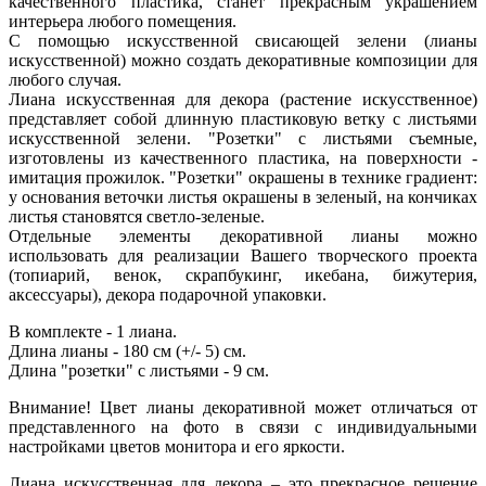
качественного пластика, станет прекрасным украшением
интерьера любого помещения.
С помощью искусственной свисающей зелени (лианы
искусственной) можно создать декоративные композиции для
любого случая.
Лиана искусственная для декора (растение искусственное)
представляет собой длинную пластиковую ветку с листьями
искусственной зелени. "Розетки" с листьями съемные,
изготовлены из качественного пластика, на поверхности -
имитация прожилок. "Розетки" окрашены в технике градиент:
у основания веточки листья окрашены в зеленый, на кончиках
листья становятся светло-зеленые.
Отдельные элементы декоративной лианы можно
использовать для реализации Вашего творческого проекта
(топиарий, венок, скрапбукинг, икебана, бижутерия,
аксессуары), декора подарочной упаковки.
В комплекте - 1 лиана.
Длина лианы - 180 см (+/- 5) см.
Длина "розетки" с листьями - 9 см.
Внимание! Цвет лианы декоративной может отличаться от
представленного на фото в связи с индивидуальными
настройками цветов монитора и его яркости.
Лиана искусственная для декора – это прекрасное решение