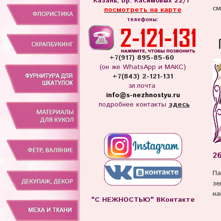
Казань, Бр. Касимовых 22/7
см
посмотреть на карте
телефоны:
+7(917) 895-85-60
(он же WhatsApp и МАКС)
+7(843) 2-121-131
эл.почта
info
@s-nezhnostyu.ru
подробнее контакты
здесь
2
Па
зе
на
"С НЕЖНОСТЬЮ" ВКонтакте