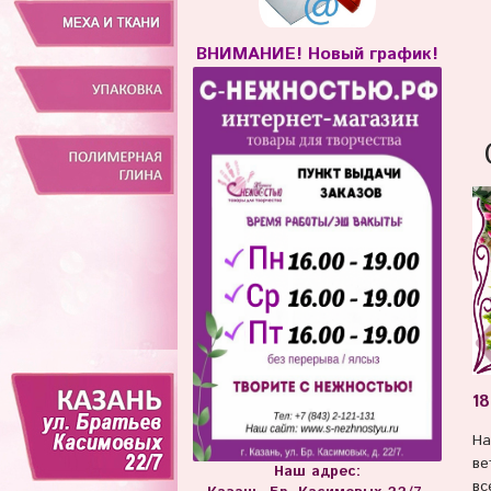
ВНИМАНИЕ! Новый график!
18
На
ве
Наш адрес:
вс