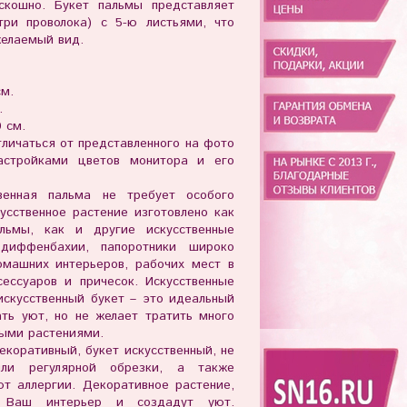
скошно. Букет пальмы представляет
три проволока) с 5-ю листьями, что
желаемый вид.
см.
.
 см.
личаться от представленного на фото
астройками цветов монитора и его
твенная пальма не требует особого
усственное растение изготовлено как
альмы, как и другие искусственные
 диффенбахии, папоротники широко
омашних интерьеров, рабочих мест в
ессуаров и причесок. Искусственные
искусственный букет – это идеальный
ать уют, но не желает тратить много
ными растениями.
екоративный, букет искусственный, не
или регулярной обрезки, а также
т аллергии. Декоративное растение,
 Ваш интерьер и создадут уют.