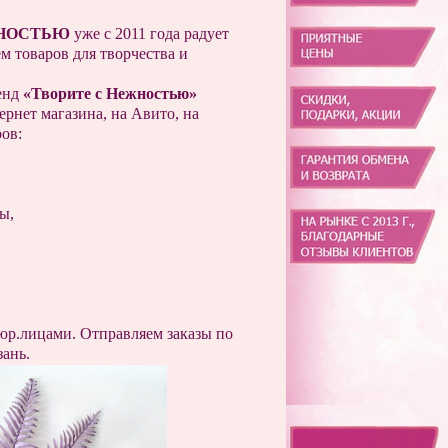
НОСТЬЮ
уже с 2011 года радует
м товаров для творчества и
енд
«Творите с Нежностью»
ернет магазина, на Авито, на
ов:
сы,
юр.лицами. Отправляем заказы по
зань.