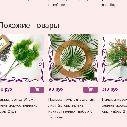
.
в наборе.
в наборе.
Похожие товары
60 руб
90 руб
310 руб
льма, ветка 61 см,
Пальма круглая зеленая,
Пальма кори
лень искусственная,
лист 20 см, зелень
зелень искус
бор 2 шт.
искусственная, набор 6
см., набор 2 
листьев.