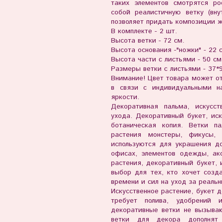
таких элементов смотрятся ро
собой реалистичную ветку (вну
позволяет придать композиции 
В комплекте - 2 шт.
Высота ветки - 72 см.
Высота основания -"ножки" - 22 
Высота части с листьями - 50 см
Размеры ветки с листьями - 37*9
Внимание! Цвет товара может от
в связи с индивидуальными н
яркости.
Декоративная пальма, искусс
ухода. Декоративный букет, иск
ботаническая копия. Ветки п
растения монстеры, фикусы,
используются для украшения д
офисах, элементов одежды, акс
растения, декоративный букет, 
выбор для тех, кто хочет созд
времени и сил на уход за реаль
Искусственное растение, букет д
требует полива, удобрений 
декоративные ветки не вызываю
ветки для декора дополнят