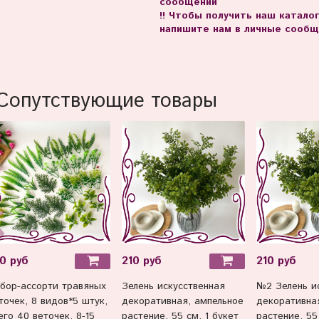
сообщении
!! Чтобы получить наш катало
напишите нам в личные сообщ
Сопутствующие товары
0 руб
210 руб
210 руб
бор-ассорти травяных
Зелень искусственная
№2 Зелень и
точек, 8 видов*5 штук,
декоративная, ампельное
декоративна
его 40 веточек, 8-15
растение, 55 см, 1 букет
растение, 55