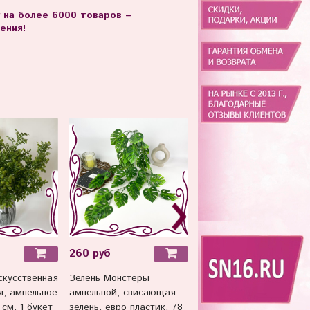
г на более 6000 товаров –
ения!
260 руб
250 руб
скусственная
Зелень Монстеры
Ромашки искусственные
я, ампельное
ампельной, свисающая
Белые, на ветке 6 голов
 см, 1 букет
зелень, евро пластик, 78
37 см, набор 10 веток.