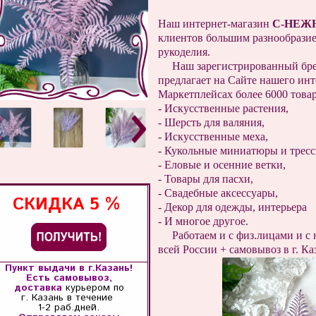
Наш интернет-магазин
С-НЕЖ
клиентов большим разнообразие
рукоделия.
Наш зарегистрированный бр
предлагает на Сайте нашего инт
Маркетплейсах более 6000 товар
- Искусственные растения,
- Шерсть для валяния,
- Искусственные меха,
- Кукольные миниатюры и трес
- Еловые и осенние ветки,
- Товары для пасхи,
- Свадебные аксессуары,
СКИДКА
5 %
- Декор для одежды, интерьера
- И многое другое.
Работаем и с физ.лицами и с 
всей России + самовывоз в г. Ка
Пункт выдачи в г.Казань!
Есть самовывоз,
доставка
курьером по
г. Казань
в течение
1-2 раб.дней.