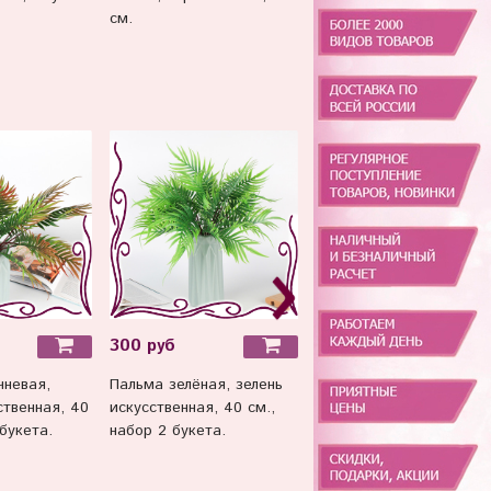
см.
300 руб
130 руб
чневая,
Пальма зелёная, зелень
Пальма, искусственная
ственная, 40
искусственная, 40 см.,
зелень,
букета.
набор 2 букета.
высококачественный
пластик, 47 см, набор 5
шт, цвет насыщенный