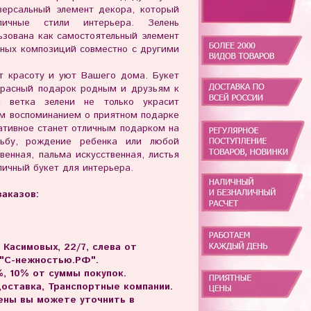
версальный элемент декора, который
ичные стили интерьера. Зелень
ьзована как самостоятельный элемент
чных композиций совместно с другими
ет красоту и уют Вашего дома. Букет
екрасный подарок родным и друзьям к
я ветка зелени не только украсит
ым воспоминанием о приятном подарке
ативное станет отличным подарком на
дьбу, рождение ребенка или любой
венная, пальма искусственная, листья
личный букет для интерьера.
аказов:
. Касимовых, 22/7, слева от
 "С-нежностью.РФ".
, 10% от суммы покупок.
доставка, Транспортные компании.
цены вы можете уточнить в