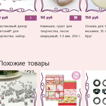
90 руб
150 руб
 руб
Камешки, грунт для
Основа для т
астиковый декор
творчества, песок
мозаики, 15 
етский" для
кварцевый, 1-3 мм, 250 г.
Круг
орчества, набор.
Похожие товары