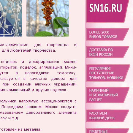
металлические для творчества и
 для любителей творчества.
 поделок и декорирования можно
открыток, поделок, аппликаций. Мини-
шутся в новогоднюю тематику.
пользуется в качестве декора для
, при создании елочных украшений,
них композиций и других поделок.
окольчики напрямую ассоциируются с
- Последним звонком. Можно создать
ользованием декоративного элемента
лок и т.д.
готовлен из металла.