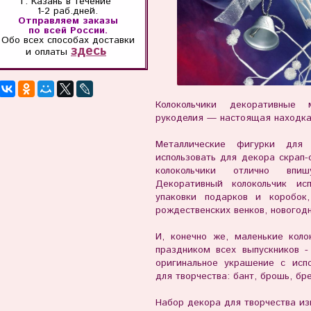
г. Казань
в течение
1-2 раб.дней.
Отправляем заказы
по всей России.
Обо всех способах
доставки
здесь
и оплаты
Колокольчики декоративные 
рукоделия — настоящая находка
Металлические фигурки для
использовать для декора скрап-
колокольчики отлично впи
Декоративный колокольчик ис
упаковки подарков и коробок
рождественских венков, новогод
И, конечно же, маленькие кол
праздником всех выпускников 
оригинальное украшение с исп
для творчества: бант, брошь, бре
Набор декора для творчества из