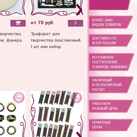
90 руб
от 70 руб
ворчества,
Молд для творчества
Трафарет для
см, фанера.
силиконовый "Штурвал"
творчества пластиковый,
5*5 см.
1 шт или набор