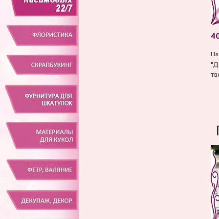
40
Пл
"Д
тв