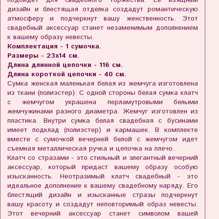
подойдет для свадебного торжества. Ее изящный
дизайн и блестящая отделка создадут романтическую
атмосферу и подчеркнут вашу женственность. Этот
свадебный аксессуар станет незаменимым дополнением
к вашему образу невесты.
Комплектация - 1 сумочка.
Размеры - 23х14 см.
Длина длинной цепочки - 116 см.
Длина короткой цепочки - 40 см.
Сумка женская маленькая белая из жемчуга изготовлена
из ткани (полиэстер). С одной стороны белая сумка клатч
с жемчугом украшена перламутровыми белыми
жемчужинами разного диаметра. Жемчуг изготовлен из
пластика. Внутри сумка белая свадебная с бусинами
имеет подклад (полиэстер) и кармашек. В комплекте
вместе с сумочкой вечерней белой с жемчугом идет
съемная металлическая ручка и цепочка на плечо.
Клатч со стразами - это стильный и элегантный вечерний
аксессуар, который придаст вашему образу особую
изысканность. Неотразимый клатч свадебный - это
идеальное дополнение к вашему свадебному наряду. Его
блестящий дизайн и изысканные стразы подчеркнут
вашу красоту и создадут неповторимый образ невесты.
Этот вечерний аксессуар станет символом вашей