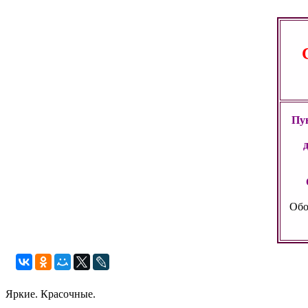
Пун
Обо
Яркие. Красочные.