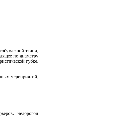
атобумажной ткани,
одящее по диаметру
ристической губке,
чных мероприятий,
ьеров, недорогой