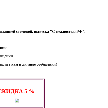
т Домашней столовой. вывеска "С-нежностью.РФ".
нии.
общении
апишите нам в личные сообщения!
СКИДКА
5 %