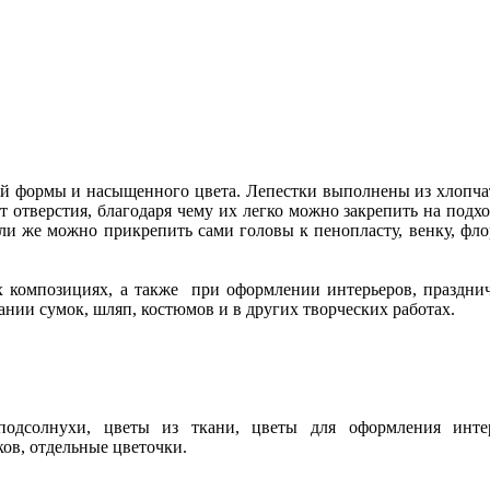
вой формы и насыщенного цвета. Лепестки выполнены из хлопч
 отверстия, благодаря чему их легко можно закрепить на подх
или же можно прикрепить сами головы к пенопласту, венку, фло
х композициях, а также при оформлении интерьеров, праздни
вании сумок, шляп, костюмов и в других творческих работах.
подсолнухи, цветы из ткани, цветы для оформления интер
ов, отдельные цветочки.