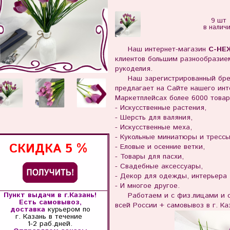
9 шт
в налич
Наш интернет-магазин
С-НЕ
клиентов большим разнообразием
рукоделия.
Наш зарегистрированный бр
предлагает на Сайте нашего инте
Маркетплейсах более 6000 товар
- Искусственные растения,
- Шерсть для валяния,
- Искусственные меха,
- Кукольные миниатюры и тресс
СКИДКА
5 %
- Еловые и осенние ветки,
- Товары для пасхи,
- Свадебные аксессуары,
- Декор для одежды, интерьера
- И многое другое.
Пункт выдачи в г.Казань!
Работаем и с физ.лицами и с 
Есть самовывоз,
всей России + самовывоз в г. Ка
доставка
курьером по
г. Казань
в течение
1-2 раб.дней.