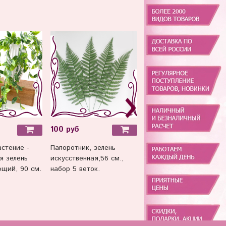
100 руб
260 руб
стение -
Папоротник, зелень
Монстера, зелень
я зелень
искусственная,56 см.,
искусственная, 37 см.,
ющий, 90 см.
набор 5 веток.
набор 2 букета.