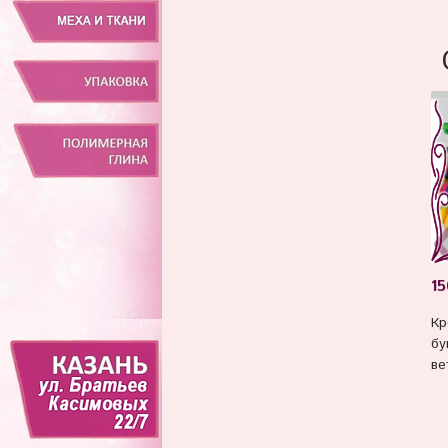
15
Кр
бу
ве