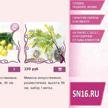
320 руб
880 руб
Мимоза искусственная,
Тюльпаны силиконовые
сственные,
реалистичная, высота 90
как настоящие, качест
в, 36 см.
см, набор 1 ветка.
ПРЕМИУМ, Белые, буке
7штук, 27 см.