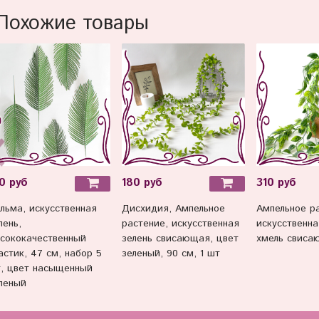
Похожие товары
0 руб
180 руб
310 руб
льма, искусственная
Дисхидия, Ампельное
Ампельное ра
лень,
растение, искусственная
искусственна
сококачественный
зелень свисающая, цвет
хмель свиса
астик, 47 см, набор 5
зеленый, 90 см, 1 шт
, цвет насыщенный
леный