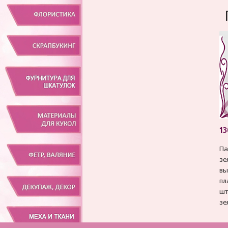
13
Па
зе
вы
пл
шт
зе