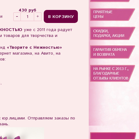
430 руб
В КОРЗИНУ
ии
ЖНОСТЬЮ
уже с 2011 года радует
 товаров для творчества и
енд
«Творите с Нежностью»
рнет магазина, на Авито, на
ов:
ы,
юр.лицами. Отправляем заказы по
зань.