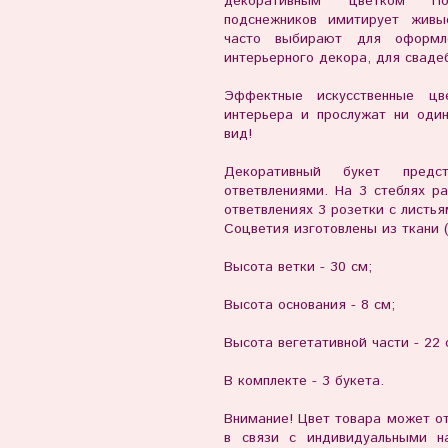
декоративным цветком Под
подснежников имитирует жив
часто выбирают для оформле
интерьерного декора, для свадеб
Эффектные искусственные цв
интерьера и прослужат ни один
вид!
Декоративный букет пред
ответвлениями. На 3 стеблях р
ответвлениях 3 розетки с листья
Соцветия изготовлены из ткани (п
Высота ветки - 30 см;
Высота основания - 8 см;
Высота вегетативной части - 22 
В комплекте - 3 букета.
Внимание! Цвет товара может от
в связи с индивидуальными н