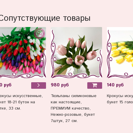
Сопутствующие товары
980 руб
0 руб
140 руб
Тюльпаны силиконовые
окусы искусственные,
Крокусы иску
как настоящие,
кет 18-21 бутон на
букет 15 голо
ПРЕМИУМ качество,
тке, 33 см.
Нежно-розовые, букет
7штук, 27 см.