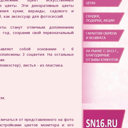
снежник. Букет искусственных
ые цветы. Эти декоративные цветы
ния кухни, веранды, садового и
, как аксессуар для фотосессий.
еты станут отличным дополнением
 год, сохранив свой первоначальный
ставляет собой основание с 6
асположены 3 соцветия. На остальных
ми.
олиэстер), листья - из пластика.
см;
личаться от представленного на фото
астройками цветов монитора и его