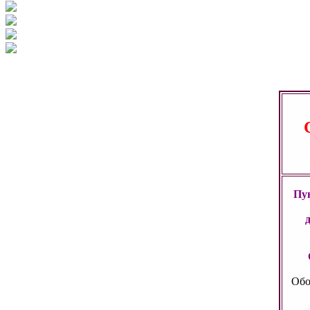
Пун
Обо