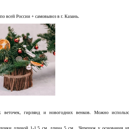
 всей России + самовывоз в г. Казань.
х веточек, гирлянд и новогодних венков. Можно использо
лочки длиной 1-1,5 см, длина 5 см. Черешок у основания им