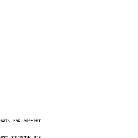
вать как элемент
еет отверстие для