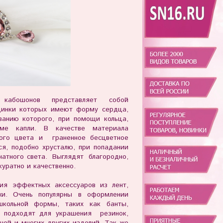
кабошонов представляет собой
динки которых имеют форму сердца,
ванию которого, при помощи кольца,
рме капли. В качестве мате
риала
того цвета и граненное бесцветное
я, подобно хрусталю, при попадании
мнатного света. Выглядят благородно,
уратно и качественно.
ия эффектных аксессуаров из лент,
жи. Очень популярны в оформлении
школьной формы, таких как банты,
 подходят для украшения резинок,
ошей и многих других изделий. Так же