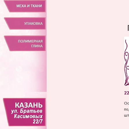
22
Ос
по
шт