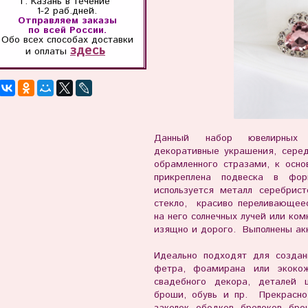
г. Казань
в течение
1-2 раб.дней.
Отправляем заказы
по всей России.
Обо всех способах
доставки
здесь
и оплаты
Данный набор ювелирных 
декоративные украшения, сере
обрамленного стразами, к осно
прикреплена подвеска в фо
используется металл серебрис
стекло, красиво переливающеес
на него солнечных лучей или ко
изящно и дорого. Выполнены акк
Идеально подходят для создан
фетра, фоамирана или экоко
свадебного декора, деталей 
броши, обувь
и пр. Прекрасно
заколок, ободков, брелоков, бр