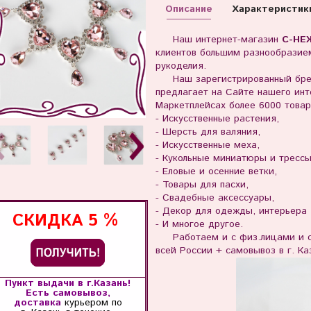
Описание
Характеристик
Наш интернет-магазин
С-НЕ
клиентов большим разнообразием
рукоделия.
Наш зарегистрированный бр
предлагает на Сайте нашего инте
Маркетплейсах более 6000 товар
- Искусственные растения,
- Шерсть для валяния,
- Искусственные меха,
- Кукольные миниатюры и тресс
- Еловые и осенние ветки,
- Товары для пасхи,
- Свадебные аксессуары,
- Декор для одежды, интерьера
СКИДКА
5 %
- И многое другое.
Работаем и с физ.лицами и с 
всей России + самовывоз в г. Ка
Пункт выдачи в г.Казань!
Есть самовывоз,
доставка
курьером по