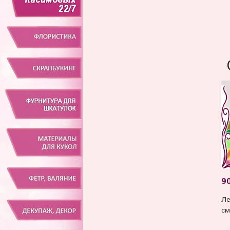
90
Ле
см