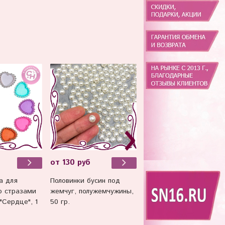
от 130 руб
от 10 руб
а для
Половинки бусин под
Кабошоны-фигурки мин
о стразами
жемчуг, полужемчужины,
пластиковые, 1 шт.
"Сердце", 1
50 гр.