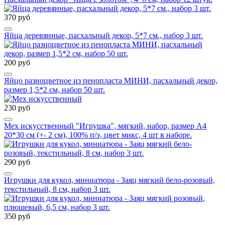
370 руб
Яйца деревянные, пасхальный декор, 5*7 см., набор 3 шт.
200 руб
Яйцо разноцветное из пенопласта МИНИ, пасхальный декор,
размер 1,5*2 см, набор 50 шт.
230 руб
Мех искусственный "Игрушка", мягкий, набор, размер А4
20*30 см (+- 2 см), 100% п/э, цвет микс, 4 шт в наборе.
290 руб
Игрушки для кукол, миниатюра - Заяц мягкий бело-розовый,
текстильный, 8 см, набор 3 шт.
350 руб