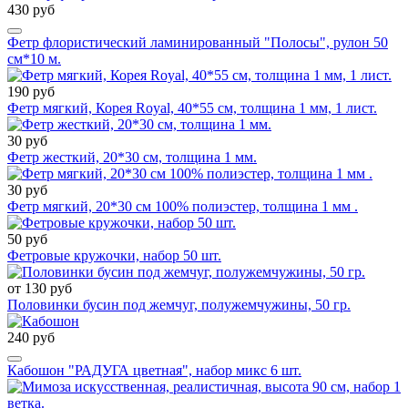
430 руб
Фетр флористический ламинированный "Полосы", рулон 50
см*10 м.
190 руб
Фетр мягкий, Корея Royal, 40*55 см, толщина 1 мм, 1 лист.
30 руб
Фетр жесткий, 20*30 см, толщина 1 мм.
30 руб
Фетр мягкий, 20*30 см 100% полиэстер, толщина 1 мм .
50 руб
Фетровые кружочки, набор 50 шт.
от 130 руб
Половинки бусин под жемчуг, полужемчужины, 50 гр.
240 руб
Кабошон "РАДУГА цветная", набор микс 6 шт.