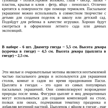
туловище - полиэстеровое волокно, глаза - бисер, лапки -
пластик, крылья и клюв - фетр, яйцо - пенопласт. Отлично
крепятся к поверхности при помощи термоклея. Пасхальное
украшение можно использовать в совместном творчестве с
детьми для создания поделок в школу или детский сад.
Подойдут для ребенка в качестве игрушки. Хорошо будут
смотреться в оформлении летнего сада или дачных
экспозиций.
В наборе - 6 шт. Диаметр гнезда ~ 5,5 см. Высота декора
(курочка в гнезде) ~ 4,5 см. Высота декора (цыплята в
гнезде) ~ 2,5 см.
Эти милые и очаровательные мотивы являются неотъемлемой
частью пасхального декора и используются для украшения
столов, комнат и садов во время празднования Пасхи.
Цыплята в гнездах - это один из самых популярных
пасхальных украшений. Они символизируют возрождение
природы после зимы. Фигурки цыплят и яиц декоративных
могут использоваться для создания композиций на столе,
полках или окнах, подчеркивая тематику праздника и
добавляя весенний настрой. Цыпленок с яйцом в гнезде - еще