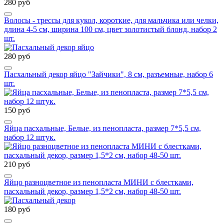
280 руб
Волосы - трессы для кукол, короткие, для мальчика или челки,
длина 4-5 см, ширина 100 см, цвет золотистый блонд, набор 2
шт.
280 руб
Пасхальный декор яйцо "Зайчики", 8 см, разъемные, набор 6
шт.
150 руб
Яйца пасхальные, Белые, из пенопласта, размер 7*5,5 см,
набор 12 штук.
210 руб
Яйцо разноцветное из пенопласта МИНИ с блестками,
пасхальный декор, размер 1,5*2 см, набор 48-50 шт.
180 руб