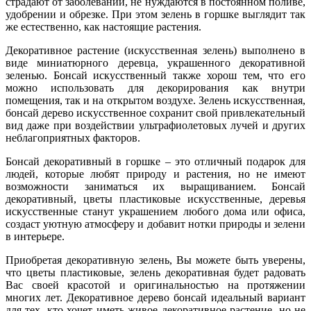
страдают от заболеваний, не нуждаются в постоянном поливе,
удобрении и обрезке. При этом зелень в горшке выглядит так
же естественно, как настоящие растения.
Декоративное растение (искусственная зелень) выполнено в
виде миниатюрного деревца, украшенного декоративной
зеленью. Бонсай искусственный также хорош тем, что его
можно использовать для декорирования как внутри
помещения, так и на открытом воздухе. Зелень искусственная,
бонсай дерево искусственное сохранит свой привлекательный
вид даже при воздействии ультрафиолетовых лучей и других
неблагоприятных факторов.
Бонсай декоративный в горшке – это отличный подарок для
людей, которые любят природу и растения, но не имеют
возможности заниматься их выращиванием. Бонсай
декоративный, цветы пластиковые искусственные, деревья
искусственные станут украшением любого дома или офиса,
создаст уютную атмосферу и добавит нотки природы и зелени
в интерьере.
Приобретая декоративную зелень, Вы можете быть уверены,
что цветы пластиковые, зелень декоративная будет радовать
Вас своей красотой и оригинальностью на протяжении
многих лет. Декоративное дерево бонсай идеальный вариант
для тех, кто хочет иметь живое декоративное растение, но не