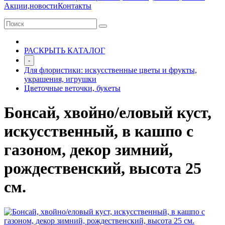
Акции,новости
Контакты
РАСКРЫТЬ КАТАЛОГ
-
Для флористики: искусственные цветы и фрукты,
украшения, игрушки
Цветочные веточки, букеты
Бонсай, хвойно/еловый куст,
искусственный, в кашпо с
газоном, декор зимний,
рождественский, высота 25
см.