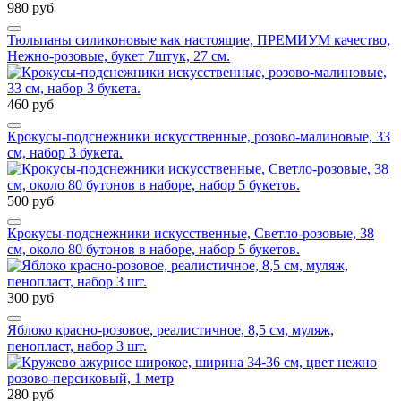
980 руб
Тюльпаны силиконовые как настоящие, ПРЕМИУМ качество,
Нежно-розовые, букет 7штук, 27 см.
460 руб
Крокусы-подснежники искусственные, розово-малиновые, 33
см, набор 3 букета.
500 руб
Крокусы-подснежники искусственные, Светло-розовые, 38
см, около 80 бутонов в наборе, набор 5 букетов.
300 руб
Яблоко красно-розовое, реалистичное, 8,5 см, муляж,
пенопласт, набор 3 шт.
280 руб