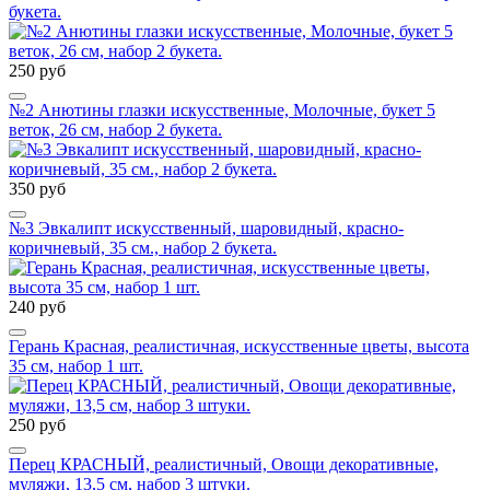
букета.
250 руб
№2 Анютины глазки искусственные, Молочные, букет 5
веток, 26 см, набор 2 букета.
350 руб
№3 Эвкалипт искусственный, шаровидный, красно-
коричневый, 35 см., набор 2 букета.
240 руб
Герань Красная, реалистичная, искусственные цветы, высота
35 см, набор 1 шт.
250 руб
Перец КРАСНЫЙ, реалистичный, Овощи декоративные,
муляжи, 13,5 см, набор 3 штуки.