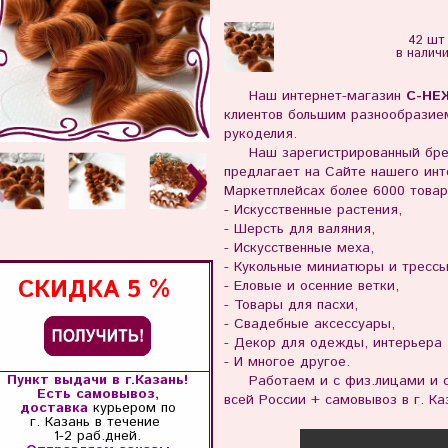
42 шт
в налич
Наш интернет-магазин
С-НЕ
клиентов большим разнообразием
рукоделия.
Наш зарегистрированный бр
предлагает на Сайте нашего инте
Маркетплейсах более 6000 товар
- Искусственные растения,
- Шерсть для валяния,
- Искусственные меха,
- Кукольные миниатюры и тресс
СКИДКА
5 %
- Еловые и осенние ветки,
- Товары для пасхи,
- Свадебные аксессуары,
- Декор для одежды, интерьера
- И многое другое.
Пункт выдачи в г.Казань!
Работаем и с физ.лицами и с 
Есть самовывоз,
всей России + самовывоз в г. Ка
доставка
курьером по
г. Казань
в течение
1-2 раб.дней.