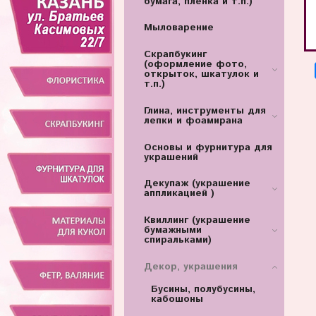
бумага, пленка и т.п.)
Мыловарение
Скрапбукинг
(оформление фото,
открыток, шкатулок и
т.п.)
Глина, инструменты для
лепки и фоамирана
Основы и фурнитура для
украшений
Декупаж (украшение
аппликацией )
Квиллинг (украшение
бумажными
спиральками)
Декор, украшения
Бусины, полубусины,
кабошоны