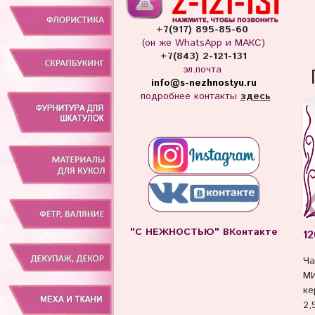
+7(917) 895-85-60
(он же WhatsApp и МАКС)
+7(843) 2-121-131
эл.почта
info
@s-nezhnostyu.ru
подробнее контакты
здесь
"С НЕЖНОСТЬЮ" ВКонтакте
12
Ча
М
ке
2,