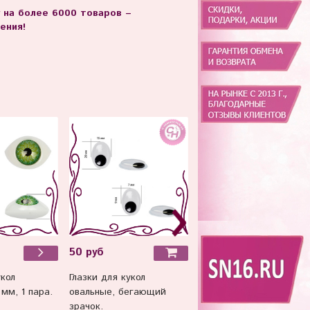
г на более 6000 товаров –
ения!
50 руб
350 руб
Глазки для кукол
Очки со стеклом,
укол
овальные, бегающий
пластиковые, миниатю
 мм, 1 пара.
зрачок.
кукольная декоративная