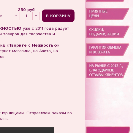
250 руб
В КОРЗИНУ
ии
ЖНОСТЬЮ
уже с 2011 года радует
 товаров для творчества и
енд
«Творите с Нежностью»
рнет магазина, на Авито, на
ов:
ы,
юр.лицами. Отправляем заказы по
зань.