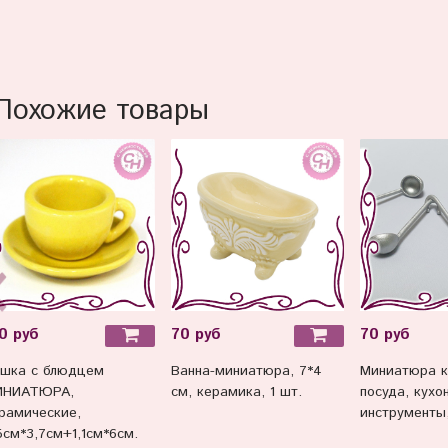
Похожие товары
0 руб
70 руб
70 руб
шка с блюдцем
Ванна-миниатюра, 7*4
Миниатюра к
ИНИАТЮРА,
см, керамика, 1 шт.
посуда, кухо
рамические,
инструменты,
5см*3,7см+1,1см*6см.