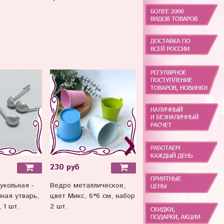
8 см, цвет прозрачный 
хамелеон, набор 2 шт.
230 руб
200 руб
укольная -
Ведро металлическое,
Кисти для
нная утварь,
цвет Микс, 6*6 см, набор
декорирования кукол, 1
 1 шт.
2 шт.
см, 5 шт.