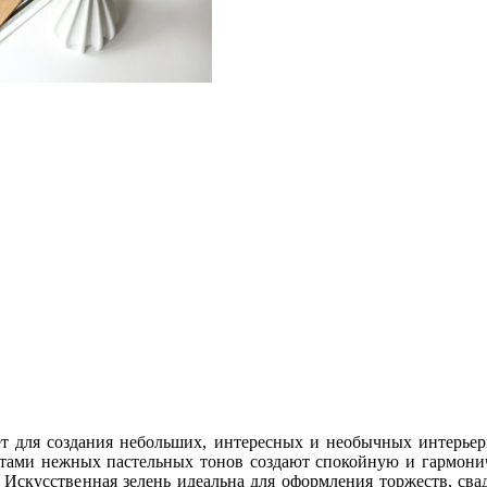
ет для создания небольших, интересных и необычных интерье
етами нежных пастельных тонов создают спокойную и гармони
 Искусственная зелень идеальна для оформления торжеств, св