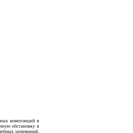
рных композиций в
чную обстановку в
адебных церемоний,