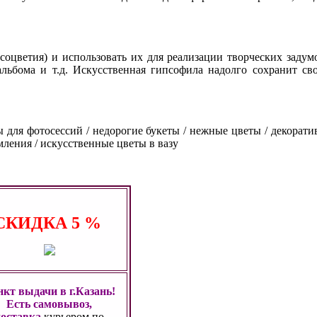
оцветия) и использовать их для реализации творческих задумо
-альбома и т.д. Искусственная гипсофила надолго сохранит с
ты для фотосессий / недорогие букеты / нежные цветы / декорати
мления / искусственные цветы в вазу
СКИДКА
5 %
кт выдачи в г.Казань!
Есть самовывоз,
доставка
курьером по