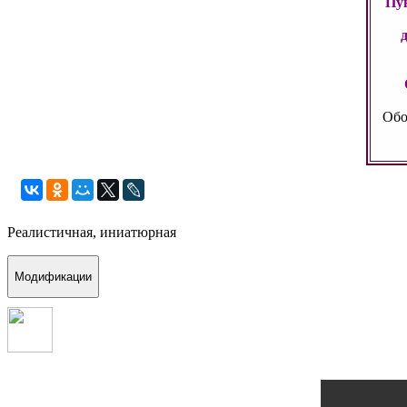
Пун
Обо
Реалистичная, иниатюрная
Модификации